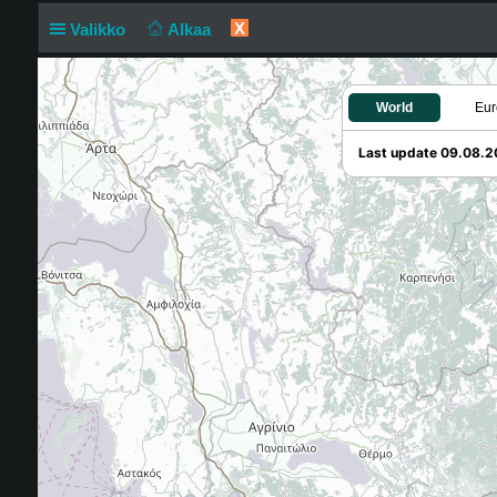
X
Valikko
Alkaa