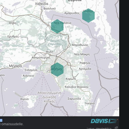
ai omaisuudelle.
Laajuus, yhteyshenkilö ja . . .