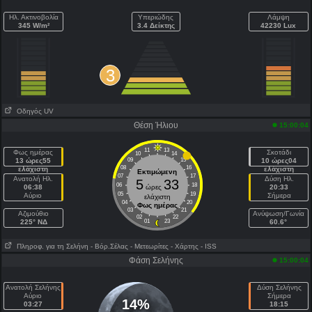
Ηλ. Ακτινοβολία
Υπεριώδης
Λάμψη
345 W/m²
3.4 Δείκτης
42230 Lux
3
Οδηγός UV
Θέση Ήλιου
15:00:04
11
13
Φως ημέρας
Σκοτάδι
10
14
13 ώρες55
09
15
10 ώρες04
08
16
ελάχιστη
ελάχιστη
Εκτιμώμενη
07
17
Ανατολή Ηλ.
Δύση Ηλ.
5
33
06
18
06:38
ώρες
20:33
05
19
Αύριο
Σήμερα
ελάχιστη
04
20
Φως ημέρας
03
21
Aζιμούθιο
Ανύψωση/Γωνία
02
22
225° NΔ
01
23
60.6°
Πληροφ. για τη Σελήνη
- Βόρ.Σέλας
- Μετεωρίτες
- Χάρτης
- ISS
Φάση Σελήνης
15:00:04
Ανατολή Σελήνης
Δύση Σελήνης
Αύριο
Σήμερα
14%
03:27
18:15