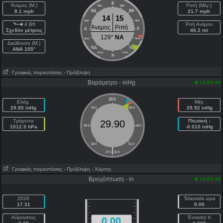
Β
Άνεμος (Μ.)
Ριπή (Μέγ.)
ΒΒΔ
ΒΒΑ
8.1 mph
ΒΔ
ΒΑ
21.7 mph
14
15
ΔΒΔ
ΑΒΑ
4 Bft
Ροή Ανέμου
Άνεμος
Ριπή
Δ
E
Σχεδόν μέτριος
46.2 mi
129°
NA
ΔΝΔ
ΑΝΑ
Διεύθυνση (Μ.)
NΔ
NA
ΑΝΑ 105°
NNΔ
ΝΝΑ
N
Γραφικές παραστάσεις
- Πρόβλεψη
Βαρόμετρο - inHg
14:59:38
29.5
Ελάχ.
Μέγ.
29.85 inHg
29.92 inHg
29.0
30.0
Τρέχοντα
Πτωτική ↓
29.90
1012.5 hPa
28.5
30.5
-0.010 inHg
28.0
31.0
|
27.5
31.5
Γραφικές παραστάσεις
- Πρόβλεψη
- Χάρτης
Βροχόπτωση - in
14:59:38
2026
Τελευταία ώρα
17.31
0.00
Αύγουστος
Ένταση/ h
0.00