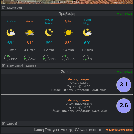
Μεγένθυση
Πρόβλεψη
14:45:23
Αύριο
Τρίτη
Απόψε
Αύριο
Τρίτη
Νύχτα
Νύχτα
69°
81°
69°
83°
69°
1-3 mph
3-6 mph
1-2 mph
2-4 mph
1-2 mph
ΒΒΑ
ΔΝΔ
ΔΝΔ
ΒΒΑ
N
Καθημερινά
- Ωριαίος
Σεισμοί
14:55:16
Μικρός σεισμός
OKLAHOMA
3.1
Σήμερα @ 14:50
Βάθος:
10
KMs - Απόσταση:
6035
Μίλια
Μικρός σεισμός
JAVA, INDONESIA
2.6
Σήμερα @ 14:44
Βάθος:
104
KMs - Απόσταση:
6475
Μίλια
Σεισμοί
Ηλιακή Ενέργεια- Δείκτης UV- Φωτεινότητα
Εκτός Σύνδεσης