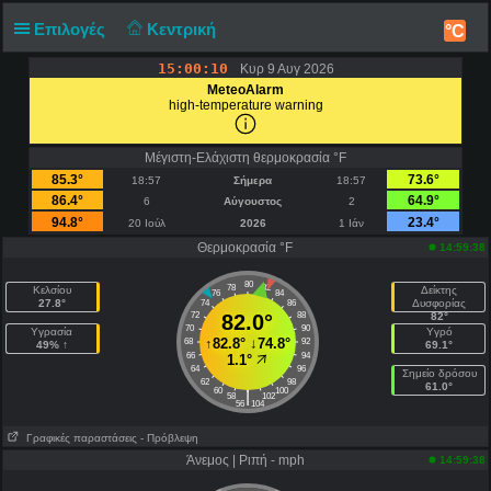
Επιλογές
Κεντρική
°C
15:00:10
Κυρ 9 Αυγ 2026
MeteoAlarm
high-temperature warning
Μέγιστη-Ελάχιστη θερμοκρασία °F
85.3°
73.6°
18:57
Σήμερα
18:57
86.4°
64.9°
6
Αύγουστος
2
94.8°
23.4°
20 Ιούλ
2026
1 Ιάν
Θερμοκρασία °F
14:59:38
80
78
82
Κελσίου
Δείκτης
76
84
27.8°
Δυσφορίας
74
86
72
82.0°
88
82°
70
90
Υγρασία
Υγρό
↑
82.8°
↓
74.8°
68
92
49% ↑
69.1°
66
94
1.1°
64
96
Σημείο δρόσου
62
98
61.0°
60
100
|
58
102
56
104
Γραφικές παραστάσεις
- Πρόβλεψη
Άνεμος | Ριπή - mph
14:59:38