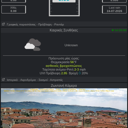
0.00
0.000
Χθές
Last rain
0.00
24-07-2026
Γραφικές παραστάσεις
- Πρόβλεψη
- Ραντάρ
Καιρικές Συνθήκες
14:20:00
Unknown
Πρόγνωση μίας ώρας:
Θερμοκρασία
56
°F
ασθενείς βροχοπτώσεις
Ταχύτητα ανέμου-Ριπή
2-3
mph
UVI Πρόβλεψη
2.95
Βροχή
20%
Ιστορικά
- Aεροδρόμιο
- Σεισμοί
- Αστραπές
Ζωντανή Κάμερα