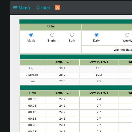
X
Menú
Inici