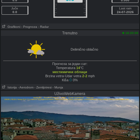
0.0
0.000
Juče
Last rain
0.0
24-07-2026
Grafikoni
- Prognoza
- Radar
Trenutno
18:20:00
Delimično oblačno
Прогноза за један сат:
Temperatura
14
°C
местимични облаци
Brzina vetra-Udar vetra
2-2
mph
Kiša
0%
Istorija
- Aerodrom
- Zemljotresi
- Munja
UživoWebKamera