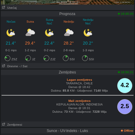
Uvećaj
Prognoza
18:45:20
Sutra
Nedelju
Noćas
Sutra
Nedelju
Noć
Noć
21.4°
29.4°
22.4°
28.2°
20.2°
0-1 mps
1-2 mps
0-2 mps
2-6 mps
1-3 mps
ZSZ
JZ
ZJZ
SSI
SSI
Dnevne
- / Sat
Zemljotres
18:50:21
Lagan zemljotres
TARAPACA, CHILE
4.2
Danas @ 18:42
Dubina:
85.8
KM - Udaljenost:
7140
Milja
Mali zemljotres
KEPULAUAN ALOR, INDONESIA
2.5
Danas @ 18:31
Dubina:
73
KM - Udaljenost:
7228
Milja
Zemljotresi
Sunce - UV-Indeks - Luks
Offline