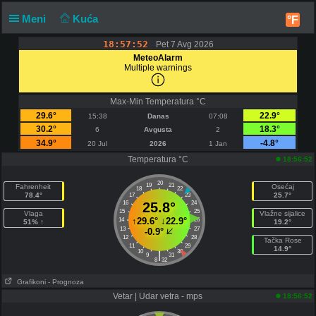
Meni
Kuća
°F
18:57:52
Pet 7 Avg 2026
MeteoAlarm
Multiple warnings
Max-Min Temperatura °C
29.6°
22.9°
15:38
Danas
07:08
30.2°
18.3°
6
Avgusta
2
34.9°
-4.8°
20 Jul
2026
1 Jan
Temperatura °C
18:56:52
20
19
21
Fahrenheit
Osećaj
18
22
78.4°
25.7°
17
23
16
25.8°
24
15
25
Vlaga
Vlažne sijalice
↑
29.6°
↓
22.9°
14
26
51% ↑
19.2°
13
27
-0.9°
12
28
Tačka Rose
11
29
14.9°
10
30
|
9
31
8
32
Grafikoni
- Prognoza
Vetar | Udar vetra - mps
18:56:52