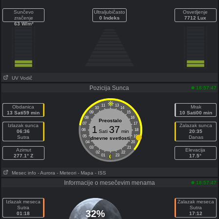
Sunčevo
Ultraljubičasto
Osvetljenje
zračenje
0 Indeks
7712 Lux
63 W/m²
UV Vodič
Pozicija Sunca
18:57:47
11
13
Obdanica
Mrak
10
14
13 Sati59 min
09
15
10 Sati00 min
08
16
Preostalo
07
17
Izlazak sunca
Zalazak sunca
1
37
06
18
06:36
Sati
min
20:35
05
19
Sutra
Danas
dnevne svetlosti
04
20
03
21
Azimut
Elevacija
02
22
277.1° Z
01
23
17.5°
Mesec info
- Aurora
- Meteori
- Mapa
- ISS
Informacije o mesečevim menama
18:57:47
Izlazak meseca
Zalazak meseca
Sutra
Sutra
32%
01:18
17:12