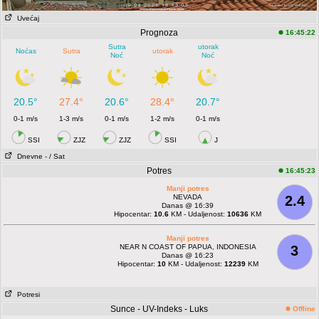
Uvećaj
Prognoza
16:45:22
Sutra
utorak
Noćas
Sutra
utorak
Noć
Noć
20.5°
27.4°
20.6°
28.4°
20.7°
0-1 m/s
1-3 m/s
0-1 m/s
1-2 m/s
0-1 m/s
SSI
ZJZ
ZJZ
SSI
J
Dnevne
- / Sat
Potres
16:45:23
Manji potres
NEVADA
2.4
Danas @ 16:39
Hipocentar:
10.6
KM - Udaljenost:
10636
KM
Manji potres
NEAR N COAST OF PAPUA, INDONESIA
3
Danas @ 16:23
Hipocentar:
10
KM - Udaljenost:
12239
KM
Potresi
Sunce - UV-Indeks - Luks
Offline