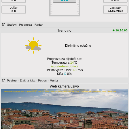
0.0
0.000
Jučer
Last rain
0.0
24-07-2026
Grafovi
- Prognoza
- Radar
Trenutno
16:20:00
Djelimično oblačno
Prognoza za sljedeći sat:
Temperatura
14
°C
isprekidani oblaci
Brzina vjetra-Udar
1-1
m/s
Kiša
0%
Povijest
- Zračna luka
- Potresi
- Munja
Web kamera uživo