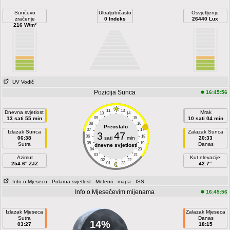
Sunčevo
Ultraljubičasto
Osvjetljenje
zračenje
0 Indeks
26440 Lux
216 W/m²
UV Vodič
Pozicija Sunca
16:45:56
11
13
Dnevna svjetlost
Mrak
10
14
13 sati 55 min
09
15
10 sati 04 min
08
16
Preostalo
07
17
Izlazak Sunca
Zalazak Sunca
3
47
06
18
06:38
sati
min
20:33
05
19
Sutra
Danas
dnevne svjetlosti
04
20
03
21
Azimut
Kut elevacije
02
22
254.6° ZJZ
01
23
42.7°
Info o Mjesecu
- Polarna svjetlost
- Meteori
- mapa
- ISS
Info o Mjesečevim mijenama
16:45:56
Izlazak Mjeseca
Zalazak Mjeseca
Sutra
Danas
14%
03:27
18:15