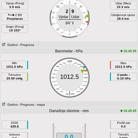
J
Vjetar (Prosj)
Udar (Max)
SSZ
SSI
3.9 m/s
SZ
SI
10.3 m/s
2
9
ZSZ
ISI
2 Bft
Udaljenost vjetra
Vjetar
Udar
Z
E
Povjetarac
28.4 km
84°
I
ZJZ
IJI
Smjer (Prosj)
JZ
JI
IJI 103°
JJZ
JJI
J
Grafovi
- Prognoza
Barometar - hPa
16:45:39
1000
Min
Max
997
1003
994
1006
1011.0 hPa
1013.3 hPa
991
1009
988
1012
Trenutno
985
1015
U padu ↓
1012.5
29.90 inHg
982
1018
-0.10 hPa
979
1021
976
1024
973
1027
|
970
1030
964
1036
Grafovi
- Prognoza
- mapa
Današnje oborine - mm
16:45:39
2026
Prošli sat
439.8
0.0
kolovoz
Trend/s
0.0