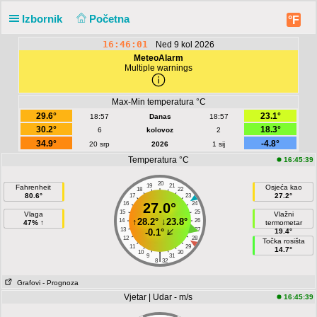
Izbornik
Početna
°F
16:46:01
Ned 9 kol 2026
MeteoAlarm
Multiple warnings
Max-Min temperatura °C
29.6°
23.1°
18:57
Danas
18:57
30.2°
18.3°
6
kolovoz
2
34.9°
-4.8°
20 srp
2026
1 sij
Temperatura °C
16:45:39
20
19
21
Fahrenheit
Osjeća kao
18
22
80.6°
27.2°
17
23
16
27.0°
24
15
25
Vlaga
Vlažni
↑
28.2°
↓
23.8°
14
26
47% ↑
termometar
13
27
-0.1°
19.4°
12
28
Točka rosišta
11
29
14.7°
10
30
|
9
31
8
32
Grafovi
- Prognoza
Vjetar | Udar - m/s
16:45:39