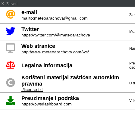
X
Zatvori
e-mail
Za 
mailto:meteoarachova@gmail.com
Twitter
Mož
https://twitter.com/@meteoarachova
Web stranice
Naš
http://www.meteoarachova.com/ws/
Pre
Legalna informacija
oso
Korišteni materijal zaštićen autorskim
pravima
O d
./license.txt
Preuzimanje i podrška
Viš
https://pwsdashboard.com