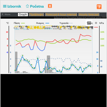
X
Izbornik
Početna
°F