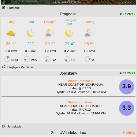
Forstørre
Prognose
07:25:16
I morgen
I dag
I nat
I morgen
Lørdag
Nat
28.1°
21°
29.2°
21.4°
28.5°
3-8 km/t
0-3 km/t
1-3 km/t
0-2 km/t
1-3 km/t
NNØ
VSV
SV
SV
Ø
Daglige
- Per. time
Jordskælv
07:25:17
Mindre jordskælv
NEAR COAST OF NICARAGUA
3.9
I dag @ 07:13
Dybde:
27
KM - Afstand:
10902
KM
Mindre jordskælv
NEAR COAST OF ECUADOR
3.3
I dag @ 07:12
Dybde:
66
KM - Afstand:
11264
KM
Jordskælv
Sol - UV-Indeks - Lux
Offline