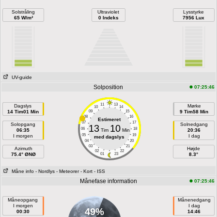
Solstråling
Ultraviolet
Lysstyrke
65 W/m²
0 Indeks
7956 Lux
UV-guide
Solposition
07:25:46
11
13
Dagslys
Mørke
10
14
14 Tim01 Min
09
15
9 Tim58 Min
08
16
Estimeret
07
17
Solopgang
Solnedgang
13
10
06
18
06:35
Tim
Min
20:36
05
19
I morgen
I dag
med dagslys
04
20
03
21
Azimuth
Højde
02
22
75.4° ØNØ
01
23
8.3°
Måne info
- Nordlys
- Meteorer
- Kort
- ISS
Månefase information
07:25:46
Måneopgang
Månenedgang
I morgen
I dag
49%
00:30
14:46