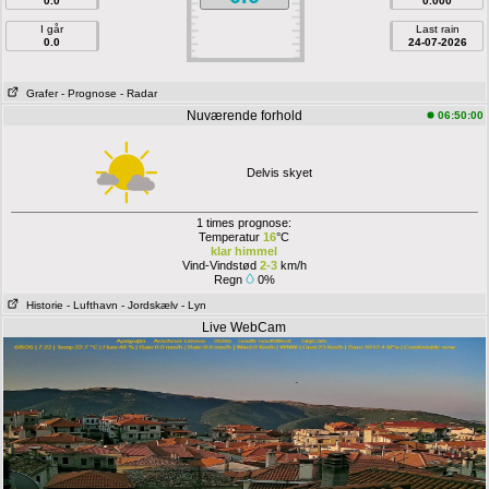
0.0
0.000
I går
Last rain
0.0
24-07-2026
Grafer
- Prognose
- Radar
Nuværende forhold
06:50:00
Delvis skyet
1 times prognose:
Temperatur
16
°C
klar himmel
Vind-Vindstød
2-3
km/h
Regn
0%
Historie
- Lufthavn
- Jordskælv
- Lyn
Live WebCam