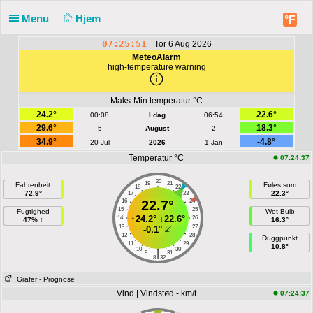
Menu
Hjem
°F
07:25:51
Tor 6 Aug 2026
MeteoAlarm
high-temperature warning
Maks-Min temperatur °C
24.2°
22.6°
00:08
I dag
06:54
29.6°
18.3°
5
August
2
34.9°
-4.8°
20 Jul
2026
1 Jan
Temperatur °C
07:24:37
20
19
21
Fahrenheit
Føles som
18
22
72.9°
22.3°
17
23
16
22.7°
24
15
25
Fugtighed
Wet Bulb
↑
24.2°
↓
22.6°
14
26
47% ↑
16.3°
13
27
-0.1°
12
28
Duggpunkt
11
29
10.8°
10
30
|
9
31
8
32
Grafer
- Prognose
Vind | Vindstød - km/t
07:24:37