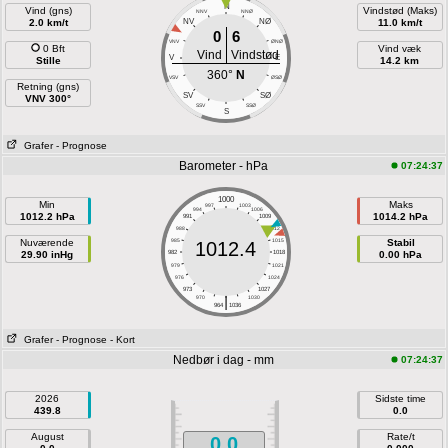
N
Vind (gns)
Vindstød (Maks)
NNV
NNØ
2.0 km/t
NV
NØ
11.0 km/t
0
6
VNV
ØNØ
0 Bft
Vind væk
Vind
Vindstød
V
E
Stille
14.2 km
360°
N
VSV
ØSØ
Retning (gns)
SV
SØ
VNV 300°
SSV
SSØ
S
Grafer
- Prognose
Barometer - hPa
07:24:37
1000
Min
Maks
997
1003
994
1006
1012.2 hPa
1014.2 hPa
991
1009
988
1012
Nuværende
985
1015
Stabil
1012.4
29.90 inHg
982
1018
0.00 hPa
979
1021
976
1024
973
1027
|
970
1030
964
1036
Grafer
- Prognose
- Kort
Nedbør i dag - mm
07:24:37
2026
Sidste time
439.8
0.0
August
Rate/t
0.0