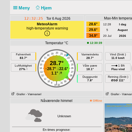
Meny
Hjem
12:32:25
Max-Min tempera
Tor 6 Aug 2026
MeteoAlarm
28.6°
12:28
I dag
high-temperature warning
29.6°
5
August
34.9°
20 Jul
2026
Temperatur °C
12:30:39
20
19
21
Fahrenheit
Varmeindeks
Vind (Snitt )
18
22
83.7°
28.7°
11.0 km/t
17
23
16
28.7°
24
15
25
Luftfuktighet
Våte pære
1 Bft
↑
28.7°
↓
22.6°
14
26
27% ↑
18.1°
Flau vind
13
27
1.1°
12
28
Duggpunkt
Retning (Snitt )
11
29
7.8°
ØSØ 111°
10
30
|
9
31
8
32
Grafer
- Værvarsel
Grafer
- Værvar
Nåværende himmel
Offline
Unknown
En times prognose: