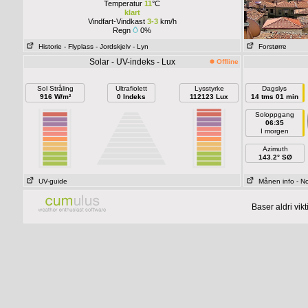
Temperatur
11
°C
klart
Vindfart-Vindkast
3-3
km/h
Regn
0%
Historie
- Flyplass
- Jordskjelv
- Lyn
Forstørre
Solar - UV-indeks - Lux
Offline
Sol Stråling
Ultrafiolett
Lysstyrke
Dagslys
916 W/m²
0 Indeks
112123 Lux
14 tms 01 min
Soloppgang
06:35
I morgen
Azimuth
143.2° SØ
UV-guide
Månen info
- N
Baser aldri vi