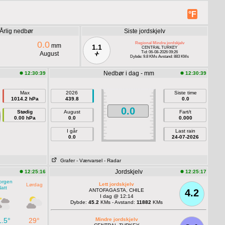
°F
Årlig nedbør
Siste jordskjelv
0.0
Regional Mindre jordskjelv
mm
1.1
CENTRAL TURKEY
Tid: 06-08-2026 09:26
August
Dybde: 9.8 KMs Avstand: 883 KMs
Nedbør i dag - mm
12:30:39
12:30:39
Max
2026
Siste time
1014.2 hPa
439.8
0.0
0.0
Stødig
August
Fart/t
0.00 hPa
0.0
0.000
I går
Last rain
0.0
24-07-2026
Grafer
- Værvarsel
- Radar
Jordskjelv
12:25:16
12:25:17
orgen
Lett jordskjelv
Lørdag
att
ANTOFAGASTA, CHILE
4.2
I dag @ 12:14
Dybde:
45.2
KMs - Avstand:
11882
KMs
1.5°
29°
Mindre jordskjelv