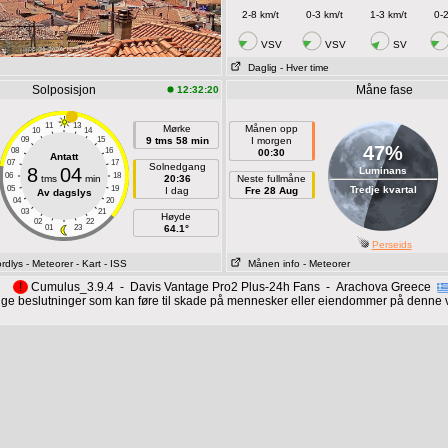
2-8 km/t
0-3 km/t
1-3 km/t
0-2
VSV
VSV
SV
Daglig
- Hver time
Solposisjon
Måne fase
12:32:20
11
13
Mørke
Månen opp
10
14
09
15
9 tms 58 min
I morgen
47%
08
16
00:30
Antatt
07
17
Solnedgang
8
04
Luminans
06
18
tms
min
20:36
Neste fullmåne
05
19
Tredje kvartal
I dag
Fre 28 Aug
Av dagslys
04
20
03
21
Høyde
02
22
01
23
64.1°
Perseids
ordlys
- Meteorer
- Kart
- ISS
Månen info
- Meteorer
!
Cumulus_3.9.4 - Davis Vantage Pro2 Plus-24h Fans - Arachova Greece
ktige beslutninger som kan føre til skade på mennesker eller eiendommer på denne