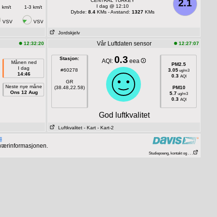
CENTRAL TURKEY
2.1
I dag @ 12:10
 km/t
1-3 km/t
Dybde:
8.4
KMs - Avstand:
1327
KMs
VSV
VSV
Jordskjelv
Vår Luftdaten sensor
12:32:20
12:27:07
0.3
Stasjon:
AQI:
eea
Månen ned
PM2.5
I dag
#60278
3.05
ug/m3
14:46
0.3
AQI
GR
Neste nye måne
(38.48,22.58)
PM10
Ons 12 Aug
5.7
ug/m3
0.3
AQI
God luftkvalitet
Luftkvalitet
- Kart
- Kart-2
 værinformasjonen.
Studiepoeng, kontakt og . . .