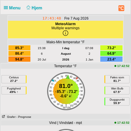
Menu
Hjem
°C
17:43:48
Fre 7 Aug 2026
MeteoAlarm
Multiple warnings
Maks-Min temperatur °F
85.3°
73.2°
15:38
I dag
07:08
86.4°
64.9°
6
August
2
94.8°
23.4°
20 Jul
2026
1 Jan
Temperatur °F
17:42:52
80
78
82
Celsius
Føles som
76
84
27.2°
81.7°
74
86
72
81.0°
88
70
90
Fugtighed
Wet Bulb
↑
85.3°
↓
73.2°
68
92
49% ↑
67.5°
66
94
-0.6°
64
96
Duggpunkt
62
98
59.9°
60
100
|
58
102
56
104
Grafer
- Prognose
Vind | Vindstød - mpt
17:42:52