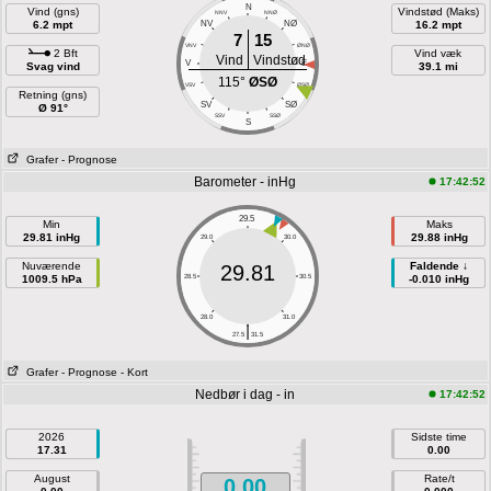
N
Vind (gns)
Vindstød (Maks)
NNV
NNØ
6.2 mpt
NV
NØ
16.2 mpt
7
15
VNV
ØNØ
2 Bft
Vind væk
Vind
Vindstød
V
E
Svag vind
39.1 mi
115°
ØSØ
VSV
ØSØ
Retning (gns)
SV
SØ
Ø 91°
SSV
SSØ
S
Grafer
- Prognose
Barometer - inHg
17:42:52
29.5
Min
Maks
29.81 inHg
29.88 inHg
29.0
30.0
Nuværende
Faldende ↓
29.81
1009.5 hPa
28.5
30.5
-0.010 inHg
28.0
31.0
|
27.5
31.5
Grafer
- Prognose
- Kort
Nedbør i dag - in
17:42:52
2026
Sidste time
17.31
0.00
August
Rate/t
0.00