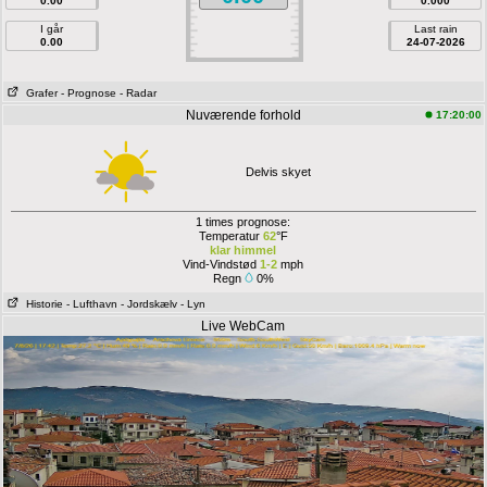
0.00
0.000
I går
Last rain
0.00
24-07-2026
Grafer
- Prognose
- Radar
Nuværende forhold
17:20:00
Delvis skyet
1 times prognose:
Temperatur
62
°F
klar himmel
Vind-Vindstød
1-2
mph
Regn
0%
Historie
- Lufthavn
- Jordskælv
- Lyn
Live WebCam