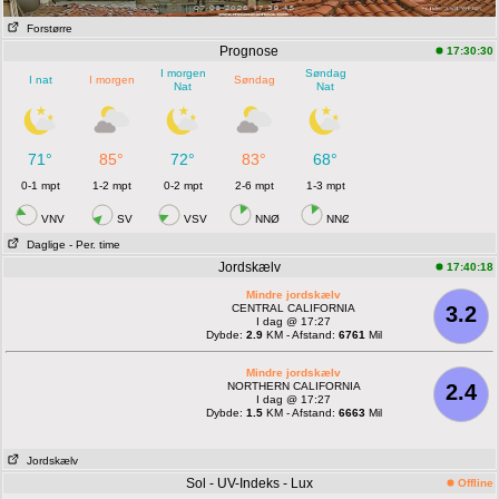
Forstørre
Prognose
17:30:30
I morgen
Søndag
I nat
I morgen
Søndag
Nat
Nat
71°
85°
72°
83°
68°
0-1 mpt
1-2 mpt
0-2 mpt
2-6 mpt
1-3 mpt
VNV
SV
VSV
NNØ
NNØ
Daglige
- Per. time
Jordskælv
17:40:18
Mindre jordskælv
CENTRAL CALIFORNIA
3.2
I dag @ 17:27
Dybde:
2.9
KM - Afstand:
6761
Mil
Mindre jordskælv
NORTHERN CALIFORNIA
2.4
I dag @ 17:27
Dybde:
1.5
KM - Afstand:
6663
Mil
Jordskælv
Sol - UV-Indeks - Lux
Offline