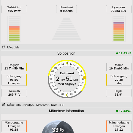
Solstråling
Ultraviolet
Lysstyrke
596 W/m²
0 Indeks
72954 Lux
UV-guide
Solposition
17:43:43
11
13
Dagslys
Mørke
10
14
13 Tim59 Min
09
15
10 Tim00 Min
08
16
Estimeret
07
17
Solopgang
Solnedgang
2
51
06
18
06:36
Tim
Min
20:35
05
19
I morgen
I dag
med dagslys
04
20
03
21
Azimuth
Højde
02
22
265.7° V
01
23
31.9°
Måne info
- Nordlys
- Meteorer
- Kort
- ISS
Månefase information
17:43:43
Måneopgang
Månenedgang
I morgen
I morgen
33%
01:18
17:12