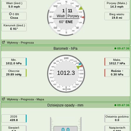
N
Wiatr (śred.)
Porywy (Maks.)
NNW
NNE
5.0 mph
NW
NE
14.3 mph
1
11
WNW
ENE
0 Bft
Bieg wiatru
Wiatr
Porywy
W
E
Cisza
19.8 mi
60°
ENE
WSW
ESE
Kierunek (śred.)
SW
SE
E 91°
SSW
SSE
S
Wykresy
- Prognoza
Barometr - hPa
09:47:36
1000
Min.
Maks.
997
1003
994
1006
1011.0 hPa
1012.7 hPa
991
1009
988
1012
Obecnie
985
1015
Rośnie ↑
1012.3
29.89 inHg
982
1018
0.30 hPa
979
1021
976
1024
973
1027
|
970
1030
964
1036
Wykresy
- Prognoza
- Mapa
Dzisiejsze opady - mm
09:47:36
2026
Ostatnia godzina
439.8
0.0
Sierpień
Natężenie/h
0.0