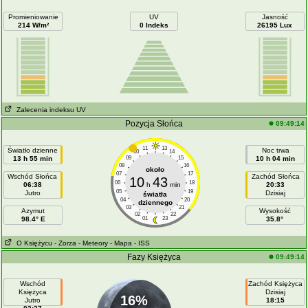
Promieniowanie
UV
Jasność
214 W/m²
0 Indeks
26195 Lux
Zalecenia indeksu UV
Pozycja Słońca
09:49:14
11
13
Światło dzienne
Noc trwa
10
14
13 h 55 min
09
15
10 h 04 min
08
16
około
07
17
Wschód Słońca
Zachód Słońca
10
43
06
18
06:38
h
min
20:33
05
19
Jutro
Dzisiaj
światła
04
20
dziennego
03
21
Azymut
Wysokość
02
22
98.4° E
01
23
35.8°
O Księżycu
- Zorza
- Meteory
- Mapa
- ISS
Fazy Księżyca
09:49:14
Wschód
Zachód Księżyca
Księżyca
Dzisiaj
16%
Jutro
18:15