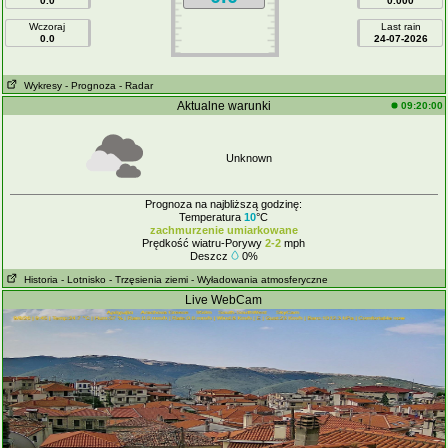
0.0
0.000
Wczoraj
Last rain
0.0
24-07-2026
Wykresy
- Prognoza
- Radar
Aktualne warunki
09:20:00
Unknown
Prognoza na najbliższą godzinę:
Temperatura
10
°C
zachmurzenie umiarkowane
Prędkość wiatru-Porywy
2-2
mph
Deszcz
0%
Historia
- Lotnisko
- Trzęsienia ziemi
- Wyładowania atmosferyczne
Live WebCam