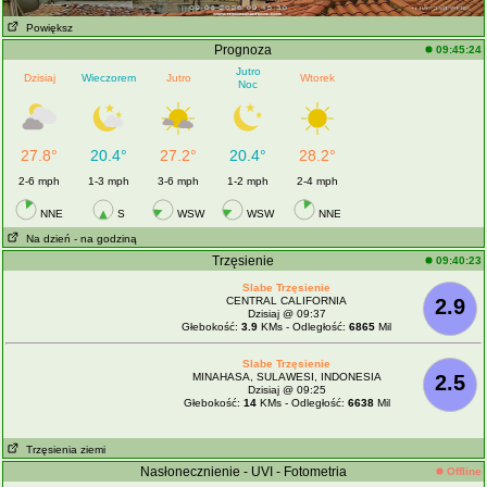
Powiększ
Prognoza
09:45:24
Jutro
Dzisiaj
Wieczorem
Jutro
Wtorek
Noc
27.8°
20.4°
27.2°
20.4°
28.2°
2-6 mph
1-3 mph
3-6 mph
1-2 mph
2-4 mph
NNE
S
WSW
WSW
NNE
Na dzień
- na godziną
Trzęsienie
09:40:23
Slabe Trzęsienie
CENTRAL CALIFORNIA
2.9
Dzisiaj @ 09:37
Głebokość:
3.9
KMs - Odległość:
6865
Mil
Slabe Trzęsienie
MINAHASA, SULAWESI, INDONESIA
2.5
Dzisiaj @ 09:25
Głebokość:
14
KMs - Odległość:
6638
Mil
Trzęsienia ziemi
Nasłonecznienie - UVI - Fotometria
Offline