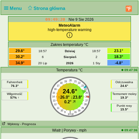
Menu
Strona główna
°F
09:49:20
Nie 9 Sie 2026
MeteoAlarm
high-temperature warning
Zakres temperatury °C
29.6°
23.1°
18:57
Dzisiaj
18:57
30.2°
18.3°
6
Sierpień
2
34.9°
-4.8°
20 Lip
2026
1 Sty
Temperatura °C
09:47:36
20
19
21
Fahrenheit
Odczuwalna
18
22
76.3°
24.6°
17
23
16
24.6°
24
15
25
Wilgotność
Termometr mokry
↑
26.0°
↓
23.8°
14
26
57% ↑
19.3°
13
27
0.2°
12
28
Punkt rosy
11
29
15.5°
10
30
|
9
31
8
32
Wykresy
- Prognoza
Wiatr | Porywy - mph
09:47:36