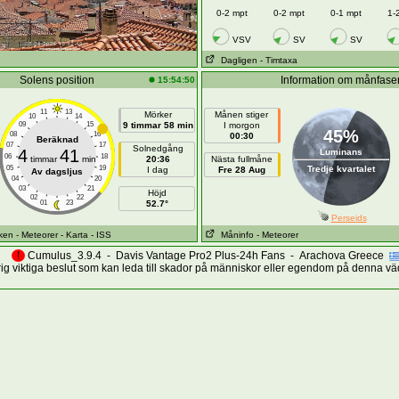
0-2 mpt
0-2 mpt
0-1 mpt
1-
VSV
SV
SV
Dagligen
- Timtaxa
Solens position
Information om månfase
15:54:50
11
13
Mörker
Månen stiger
10
14
09
15
9 timmar 58 min
I morgon
45%
08
16
00:30
Beräknad
07
17
Solnedgång
4
41
Luminans
06
18
timmar
min
20:36
Nästa fullmåne
05
19
Tredje kvartalet
I dag
Fre 28 Aug
Av dagsljus
04
20
03
21
Höjd
02
22
01
23
52.7°
Perseids
sken
- Meteorer
- Karta
- ISS
Måninfo
- Meteorer
!
Cumulus_3.9.4 - Davis Vantage Pro2 Plus-24h Fans - Arachova Greece
ig viktiga beslut som kan leda till skador på människor eller egendom på denna vä