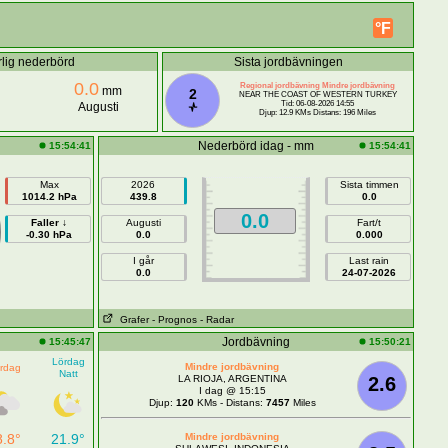
°F
rlig nederbörd
Sista jordbävningen
0.0
Regional jordbävning Mindre jordbävning
mm
2
NEAR THE COAST OF WESTERN TURKEY
Tid: 06-08-2026 14:55
Augusti
Djup: 12.9 KMs Distans: 196 Miles
Nederbörd idag - mm
15:54:41
15:54:41
Max
2026
Sista timmen
1014.2 hPa
439.8
0.0
0.0
Faller ↓
Augusti
Fart/t
-0.30 hPa
0.0
0.000
I går
Last rain
0.0
24-07-2026
Grafer
- Prognos
- Radar
Jordbävning
15:45:47
15:50:21
Lördag
Mindre jordbävning
rdag
Natt
LA RIOJA, ARGENTINA
2.6
I dag @ 15:15
Djup:
120
KMs - Distans:
7457
Miles
8.8°
21.9°
Mindre jordbävning