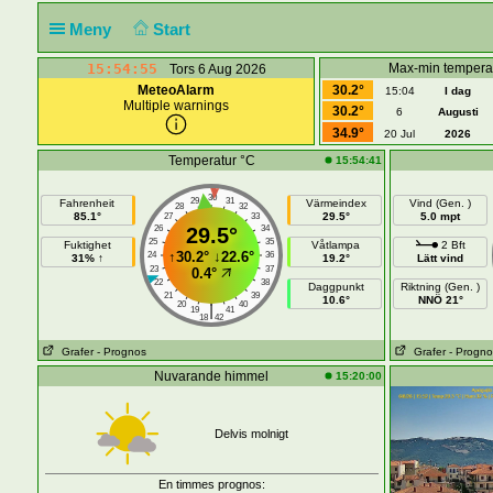
Meny
Start
15:54:56
Max-min tempera
Tors 6 Aug 2026
MeteoAlarm
30.2°
15:04
I dag
Multiple warnings
30.2°
6
Augusti
34.9°
20 Jul
2026
Temperatur °C
15:54:41
30
29
31
Fahrenheit
Värmeindex
Vind (Gen. )
28
32
85.1°
29.5°
5.0 mpt
27
33
26
29.5°
34
25
35
Fuktighet
Våtlampa
2 Bft
↑
30.2°
↓
22.6°
24
36
31% ↑
19.2°
Lätt vind
23
37
0.4°
22
38
Daggpunkt
Riktning (Gen. )
21
39
10.6°
NNÖ 21°
20
40
|
19
41
18
42
Grafer
- Prognos
Grafer
- Progno
Nuvarande himmel
15:20:00
Delvis molnigt
En timmes prognos: