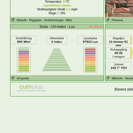
Temperatur
14
°C
isprekidani oblaci
Vindhastighet-Vindil
2-2
mph
Regn
0%
Historik
- Flygplats
- Jordbävningar
- Blixt
Förstora
Solar - UV-index - Lux
Off-line
Solstrålning
Ultraviolett
Ljusstyrka
Dagsljus
800 W/m²
0 Index
97924 Lux
14 timmar 01
min
Soluppgång
06:35
I morgon
Azimut
243.7° VSV
UV-guide
Måninfo
- Norr
Basera aldr