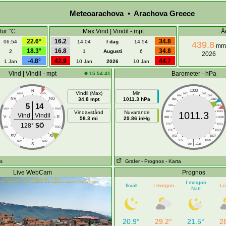
Meteoarachova • Arachova Greece
tur °C
Max Vind | Vindil - mpt
Å
22.6°
16.2
34.8
06:54
14:04
I dag
14:54
439.8
mm
18.3°
16.8
34.8
2
1
Augusti
6
2026
-4.8°
42.9
44.7
1 Jan
10 Jan
2026
10 Jan
Vind | Vindil - mpt
Barometer - hPa
15:54:41
1000
N
Vindil (Max)
Min
NNV
NNÖ
997
1003
994
1006
NÖ
NV
34.8 mpt
1011.3 hPa
991
1009
5
14
988
1012
VNV
ÖNÖ
Vindavstånd
Nuvarande
985
1015
1011.3
Vind
Vindil
V
E
58.3 mi
29.86 inHg
982
1018
128°
SÖ
979
1021
VSV
ÖSÖ
976
1024
SÖ
SV
973
1027
|
970
1030
SSV
SSÖ
S
964
1036
s
Grafer
- Prognos
- Karta
Live WebCam
Prognos
I morgon
Ikväll
I morgon
Lö
Natt
20.9°
29.2°
21.5°
2