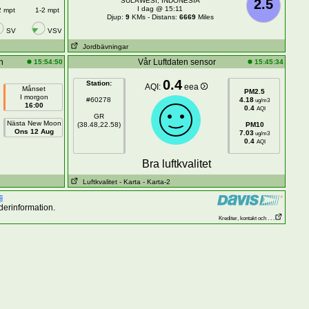
SULAWESI, INDONESIA
2.5
I dag @ 15:11
2 mpt
1-2 mpt
Djup:
9
KMs - Distans:
6669
Miles
SV
VSV
Jordbävningar
n
Vår Luftdaten sensor
15:54:50
15:45:34
0.4
Station:
AQI:
eea
Månset
PM2.5
I morgon
#60278
4.18
ug/m3
16:00
0.4
AQI
GR
Nästa New Moon
(38.48,22.58)
PM10
Ons 12 Aug
7.03
ug/m3
0.4
AQI
Bra luftkvalitet
Luftkvalitet
- Karta
- Karta-2
derinformation.
Krediter, kontakt och . . .