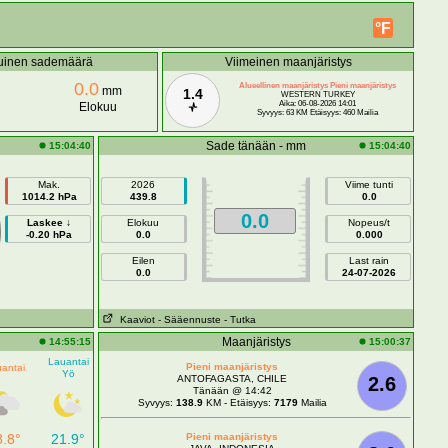
°F
uinen sademäärä
Viimeinen maanjäristys
0.0
Alueellinen maanjäristys Pieni maanjäristys
mm
1.4
WESTERN TURKEY
Aika: 06-08-2026 14:01
Elokuu
Syvyys: 63 KM Etäisyys: 460 Mailia
Sade tänään - mm
15:04:40
15:04:40
Mak.
2026
Viime tunti
1014.2 hPa
439.8
0.0
0.0
Laskee ↓
Elokuu
Nopeus/t
-0.20 hPa
0.0
0.000
Eilen
Last rain
0.0
24-07-2026
Kaaviot
- Sääennuste
- Tutka
Maanjäristys
14:55:15
15:00:37
Lauantai
Pieni maanjäristys
antai
Yö
ANTOFAGASTA, CHILE
2.6
Tänään @ 14:42
Syvyys:
138.9
KM - Etäisyys:
7179
Mailia
8.8°
21.9°
Pieni maanjäristys