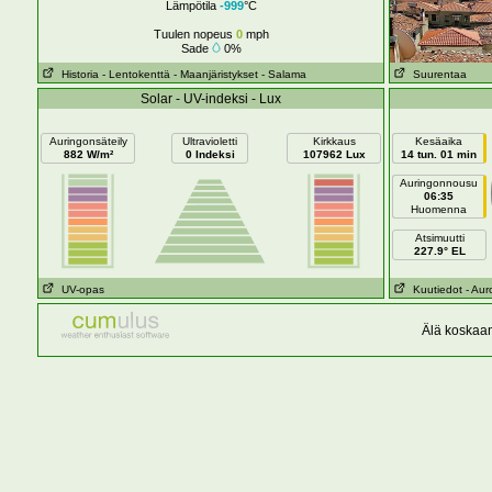
Lämpötila
-999
°C
Tuulen nopeus
0
mph
Sade
0%
Historia
- Lentokenttä
- Maanjäristykset
- Salama
Suurentaa
Solar - UV-indeksi - Lux
Auringonsäteily
Ultravioletti
Kirkkaus
Kesäaika
882 W/m²
0 Indeksi
107962 Lux
14 tun. 01 min
Auringonnousu
06:35
Huomenna
Atsimuutti
227.9° EL
UV-opas
Kuutiedot
- Aur
Älä koskaan 