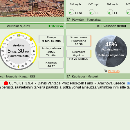
0-2 mph
0-2 mph
0-1 mph
1-
LESL
EL
EL
Päivittäin
- Tuntitaksa
Aurinko sijainti
Kuuvaiheen tiedot
15:05:47
11
13
Pimeys
Kuun nousu
10
14
09
15
9 tun. 58 min
Huomenna
45%
08
16
00:30
Arvioitu
07
17
Auringonlasku
5
30
Valaistuksen
06
18
tun.
min
20:36
Seuraava
05
19
Kolmas neljäsosa
Tänään
täysikuu
Päivänvalosta
04
20
Pe 28 Elokuu
03
21
Korkeus
02
22
01
23
60.7°
Perseids
ora
- Meteorit
- Kartta
- ISS
Kuutiedot
- Meteorit
!
Cumulus_3.9.4 - Davis Vantage Pro2 Plus-24h Fans - Arachova Greece
perusta säätietoihin tärkeitä päätöksiä, jotka voivat aiheuttaa vahinkoa ihmisille t