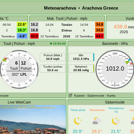
Meteoarachova • Arachova Greece
la °C
Mak. Tuuli | Puhuri - mph
Vuot
22.6°
16.2
34.8
06:54
14:04
Tänään
14:54
439.8
mm
18.3°
16.8
34.8
2
1
Elokuu
6
2026
-4.8°
42.9
44.7
1 Tammikuu
10 Tammikuu
2026
10 Tammikuu
Tuuli | Puhuri - mph
Barometri - hPa
15:04:40
1000
P
Puhuri (Mak.)
Min
PPL
PPI
997
1003
994
1006
PL
PI
34.8 mph
1011.3 hPa
991
1009
6
12
988
1012
LPL
IPI
Tuulen juoksu
Nykyinen
985
1015
1012.0
Tuuli
Puhuri
L
E
53.6 mi
29.88 inHg
982
1018
302°
LPL
979
1021
LESL
IEI
976
1024
EL
EI
973
1027
|
970
1030
EEL
EEI
E
964
1036
nnuste
Kaaviot
- Sääennuste
- Kartta
Live WebCam
Sääennuste
Huomenna
Tänä yönä
Huomenna
Lau
Yö
20.9°
29.2°
21.5°
2