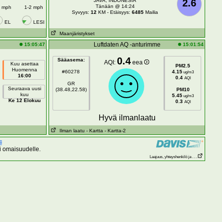
JAVA, INDONESIA
2.6
Tänään @ 14:24
2 mph
1-2 mph
Syvyys:
12
KM - Etäisyys:
6485
Mailia
EL
LESL
Maanjäristykset
Luftdaten AQ -anturimme
15:05:47
15:01:54
0.4
Sääasema:
AQI:
eea
Kuu asettaa
PM2.5
Huomenna
#60278
4.15
ug/m3
16:00
0.4
AQI
GR
Seuraava uusi
(38.48,22.58)
PM10
kuu
5.45
ug/m3
Ke 12 Elokuu
0.3
AQI
Hyvä ilmanlaatu
Ilman laatu
- Kartta
- Kartta-2
ai omaisuudelle.
Laajuus, yhteyshenkilö ja . . .