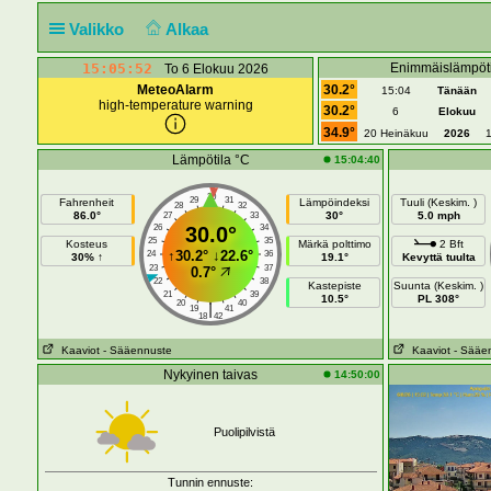
Valikko
Alkaa
15:05:52
Enimmäislämpöti
To 6 Elokuu 2026
MeteoAlarm
30.2°
15:04
Tänään
high-temperature warning
30.2°
6
Elokuu
34.9°
20 Heinäkuu
2026
Lämpötila °C
15:04:40
30
29
31
Fahrenheit
Lämpöindeksi
Tuuli (Keskim. )
28
32
86.0°
30°
5.0 mph
27
33
26
30.0°
34
25
35
Kosteus
Märkä polttimo
2 Bft
↑
30.2°
↓
22.6°
24
36
30% ↑
19.1°
Kevyttä tuulta
23
37
0.7°
22
38
Kastepiste
Suunta (Keskim. )
21
39
10.5°
PL 308°
20
40
|
19
41
18
42
Kaaviot
- Sääennuste
Kaaviot
- Sääe
Nykyinen taivas
14:50:00
Puolipilvistä
Tunnin ennuste: