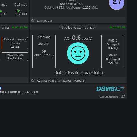
FRANCE
2.7
Danas @ 03:53
7 mps
5-11 mps
Dubina:
5
KM - Udaljenost:
1250
Milja
SI
SSI
Zemljotresi
enama
Naš Luftdaten senzor
04:29:56
04:22:36
0.6
Stanica:
AQI:
eea
Zalazak meseca
PM2.5
Danas
#60278
5.6
ug/m3
17:12
0.6
AQI
GR
Mlad mesec
(38.48,22.58)
PM10
Sre 12 Avg
8.32
ug/m3
0.4
AQI
Dobar kvalitet vazduha
Kvalitet vazduha
- Mapa
- Mapa-2
i ljudima ili imovinom.
Zasluge, kontakt i . . .