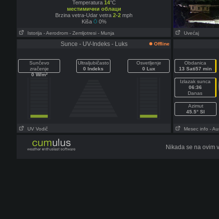
Temperatura
14
°C
местимични облаци
Brzina vetra-Udar vetra
2-2
mph
Kiša
0%
Istorija
- Aerodrom
- Zemljotresi
- Munja
Uvećaj
Sunce - UV-Indeks - Luks
Offline
Sunčevo
Ultraljubičasto
Osvetljenje
Obdanica
zračenje
0 Indeks
0 Lux
13 Sati57 min
0 W/m²
Izlazak sunca
06:36
Danas
Azimut
45.5° SI
UV Vodič
Mesec info
- Au
Nikada se na ovim v