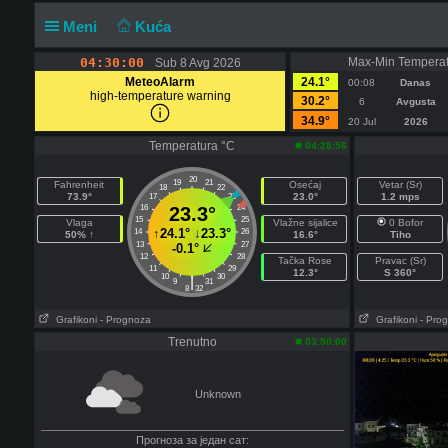
Meni
Kuća
04:30:00
Max-Min Temperat
Sub 8 Avg 2026
MeteoAlarm
24.1°
00:08
Danas
high-temperature warning
30.2°
6
Avgusta
34.9°
20 Jul
2026
Temperatura °C
04:28:56
20
19
21
Fahrenheit
Osećaj
Vetar (Sr)
18
22
73.9°
23.0°
1.2 mps
17
23
16
23.3°
24
15
25
Vlaga
Vlažne sijalice
0 Bofor
↑
24.1°
↓
23.3°
14
26
50% ↑
16.6°
Tiho
13
27
-0.1°
12
28
Tačka Rose
Pravac (Sr)
11
29
12.3°
S 360°
10
30
|
9
31
8
32
Grafikoni
- Prognoza
Grafikoni
- Pro
Trenutno
03:50:00
Unknown
Прогноза за један сат: