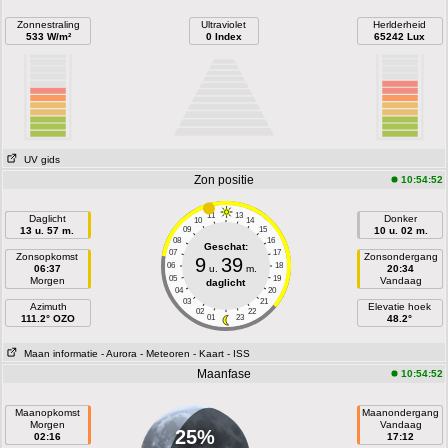
Zonnestraling
Ultraviolet
Herlderheid
533 W/m²
0 Index
65242 Lux
UV gids
Zon positie
10:54:52
11
13
Daglicht
Donker
10
14
13 u. 57 m.
09
15
10 u. 02 m.
08
16
Geschat:
07
17
Zonsopkomst
Zonsondergang
9
39
06
18
06:37
u.
m.
20:34
05
19
Morgen
Vandaag
daglicht
04
20
03
21
Azimuth
Elevatie hoek
02
22
111.2° OZO
01
23
48.2°
Maan informatie
- Aurora
- Meteoren
- Kaart
- ISS
Maanfase
10:54:52
Maanopkomst
Maanondergang
Morgen
Vandaag
25%
02:16
17:12