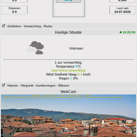
0.0
0.000
Gisteren
Last rain
0.0
24-07-2026
Grafieken
- Verwachting
- Radar
Huidige Situatie
10:20:00
Unknown
1 uur verwachting:
Temperatuur
5
°C
zeer lichte bewolking
Wind Snelheid-Vlaag
4-3
km/h
Regen
0%
Historie
- Vliegveld
- Aardbevingen
- Bliksem
WebCam