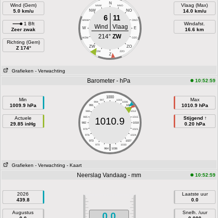
N
Wind (Gem)
Vlaag (Max)
NNW
NNO
5.0 km/u
NW
NO
14.0 km/u
6
11
WNW
ONO
1 Bft
Windafst.
Wind
Vlaag
W
E
Zeer zwak
16.6 km
214°
ZW
WZW
OZO
Richting (Gem)
ZW
ZO
Z 174°
ZZW
ZZO
Z
Grafieken
- Verwachting
Barometer - hPa
10:52:59
1000
Min
Max
997
1003
994
1006
1009.9 hPa
1010.9 hPa
991
1009
988
1012
Actuele
985
1015
Stijgend ↑
1010.9
29.85 inHg
982
1018
0.20 hPa
979
1021
976
1024
973
1027
|
970
1030
964
1036
Grafieken
- Verwachting
- Kaart
Neerslag Vandaag - mm
10:52:59
2026
Laatste uur
439.8
0.0
Augustus
Snelh. /uur
0.0