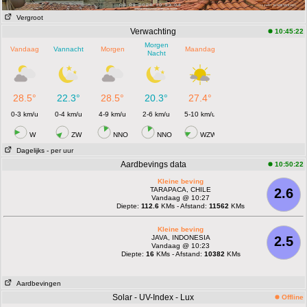
Vergroot
Verwachting
10:45:22
Morgen
Vandaag
Vannacht
Morgen
Maandag
Nacht
28.5°
22.3°
28.5°
20.3°
27.4°
0-3 km/u
0-4 km/u
4-9 km/u
2-6 km/u
5-10 km/u
W
ZW
NNO
NNO
WZW
Dagelijks
- per uur
Aardbevings data
10:50:22
Kleine beving
TARAPACA, CHILE
2.6
Vandaag @ 10:27
Diepte:
112.6
KMs - Afstand:
11562
KMs
Kleine beving
JAVA, INDONESIA
2.5
Vandaag @ 10:23
Diepte:
16
KMs - Afstand:
10382
KMs
Aardbevingen
Solar - UV-Index - Lux
Offline