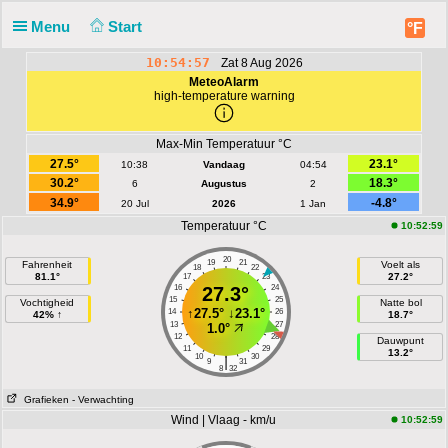
Menu
Start
°F
10:54:57
Zat 8 Aug 2026
MeteoAlarm
high-temperature warning
Max-Min Temperatuur °C
27.5°
23.1°
10:38
Vandaag
04:54
30.2°
18.3°
6
Augustus
2
34.9°
-4.8°
20 Jul
2026
1 Jan
Temperatuur °C
10:52:59
20
19
21
Fahrenheit
Voelt als
18
22
81.1°
27.2°
17
23
16
27.3°
24
15
25
Vochtigheid
Natte bol
↑
27.5°
↓
23.1°
14
26
42% ↑
18.7°
13
27
1.0°
12
28
Dauwpunt
11
29
13.2°
10
30
|
9
31
8
32
Grafieken
- Verwachting
Wind | Vlaag - km/u
10:52:59