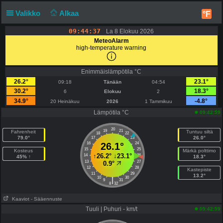
Valikko
Alkaa
°F
09:44:37
La 8 Elokuu 2026
MeteoAlarm
high-temperature warning
Enimmäislämpötila °C
26.2°
23.1°
09:18
Tänään
04:54
30.2°
18.3°
6
Elokuu
2
34.9°
-4.8°
20 Heinäkuu
2026
1 Tammikuu
Lämpötila °C
09:42:59
20
19
21
Fahrenheit
Tuntuu siltä
18
22
79.0°
26.0°
17
23
16
26.1°
24
15
25
Kosteus
Märkä polttimo
↑
26.2°
↓
23.1°
14
26
45% ↑
18.3°
13
27
0.9°
12
28
Kastepiste
11
29
13.2°
10
30
|
9
31
8
32
Kaaviot
- Sääennuste
Tuuli | Puhuri - km/t
09:42:59