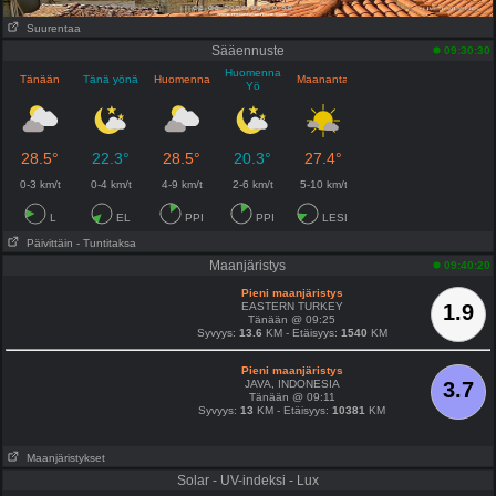
Suurentaa
Sääennuste
09:30:30
Huomenna
Tänään
Tänä yönä
Huomenna
Maanantai
Yö
28.5°
22.3°
28.5°
20.3°
27.4°
0-3 km/t
0-4 km/t
4-9 km/t
2-6 km/t
5-10 km/t
L
EL
PPI
PPI
LESL
Päivittäin
- Tuntitaksa
Maanjäristys
09:40:20
Pieni maanjäristys
EASTERN TURKEY
1.9
Tänään @ 09:25
Syvyys:
13.6
KM - Etäisyys:
1540
KM
Pieni maanjäristys
JAVA, INDONESIA
3.7
Tänään @ 09:11
Syvyys:
13
KM - Etäisyys:
10381
KM
Maanjäristykset
Solar - UV-indeksi - Lux