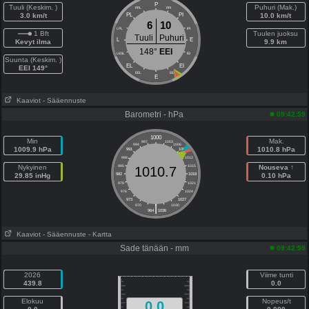
P
Tuuli (Keskim. )
Puhuri (Mak.)
PPL
PPI
3.0 km/t
PL
PI
10.0 km/t
6
10
LPL
IPI
1 Bft
Tuulen juoksu
Tuuli
Puhuri
L
E
Kevyt ilma
9.9 km
148°
EEI
LESL
IEI
Suunta (Keskim. )
EL
EI
EEI 149°
EEL
EEI
E
Kaaviot
- Sääennuste
Barometri - hPa
09:42:59
1000
Min
Mak.
997
1003
994
1006
1009.9 hPa
1010.8 hPa
991
1009
988
1012
Nykyinen
985
1015
Nouseva ↑
1010.7
29.85 inHg
982
1018
0.10 hPa
979
1021
976
1024
973
1027
|
970
1030
964
1036
Kaaviot
- Sääennuste
- Kartta
Sade tänään - mm
09:42:59
2026
Viime tunti
439.8
0.0
Elokuu
Nopeus/t
0.0