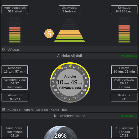
Auringonsäteily
Ultravioletti
Kirkkaus
526 W/m²
5 Indeksi
64385 Lux
5
UV-opas
Aurinko sijainti
09:44:32
11
13
Kesäaika
Pimeys
10
14
13 tun. 57 min
09
15
10 tun. 02 min
08
16
Arvioitu
07
17
Auringonnousu
Auringonlasku
10
49
06
18
06:37
tun.
min
20:34
05
19
Huomenna
Tänään
Päivänvalosta
04
20
03
21
Atsimuutti
Korkeus
02
22
97.2° I
01
23
35°
Kuutiedot
- Aurora
- Meteorit
- Kartta
- ISS
Kuuvaiheen tiedot
09:44:32
Kuun nousu
Kuu asettaa
Huomenna
Tänään
26%
02:16
17:12