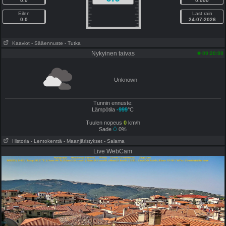
0.0
0.000
Eilen
Last rain
0.0
24-07-2026
Kaaviot
- Sääennuste
- Tutka
Nykyinen taivas
09:20:00
Unknown
Tunnin ennuste:
Lämpötila
-999
°C
Tuulen nopeus
0
km/h
Sade
0%
Historia
- Lentokenttä
- Maanjäristykset
- Salama
Live WebCam