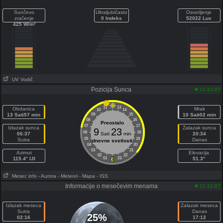
Sunčevo
Ultraljubičasto
Osvetljenje
zračenje
0 Indeks
52022 Lux
425 W/m²
UV Vodič
Pozicija Sunca
11:11:07
11
13
Obdanica
Mrak
10
14
13 Sati57 min
09
15
10 Sati02 min
08
16
Preostalo
07
17
Izlazak sunca
Zalazak sunca
9
23
06
18
06:37
Sati
min
20:34
05
19
Sutra
Danas
dnevne svetlosti
04
20
03
21
Azimut
Elevacija
02
22
115.4° IJI
01
23
51.3°
Mesec info
- Aurora
- Meteori
- Mapa
- ISS
Informacije o mesečevim menama
11:11:07
Izlazak meseca
Zalazak meseca
Sutra
Danas
25%
02:16
17:12