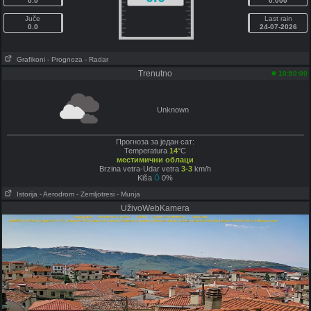
0.0
0.000
Juče
Last rain
0.0
24-07-2026
Grafikoni
- Prognoza
- Radar
Trenutno
10:50:00
Unknown
Прогноза за један сат:
Temperatura
14
°C
местимични облаци
Brzina vetra-Udar vetra
3-3
km/h
Kiša
0%
Istorija
- Aerodrom
- Zemljotresi
- Munja
UživoWebKamera