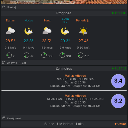
Uvećaj
Prognoza
11:00:38
Sutra
Danas
Noćas
Sutra
Ponedeljak
Noć
28.5°
22.3°
28.5°
20.3°
27.4°
0-3 km/s
0-4 km/s
4-9 km/s
2-6 km/s
5-10 km/s
Z
JZ
SSI
SSI
ZJZ
Dnevne
- / Sat
Zemljotres
11:10:21
Mali zemljotres
NIAS REGION, INDONESIA
3.4
Danas @ 10:56
Dubina:
44
KM - Udaljenost:
8733
KM
Mali zemljotres
NEAR EAST COAST OF HONSHU, JAPAN
3.2
Danas @ 10:55
Dubina:
60
KM - Udaljenost:
9608
KM
Zemljotresi
Sunce - UV-Indeks - Luks
Offline