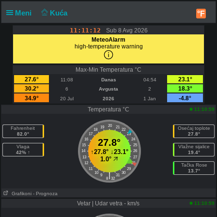
Meni
Kuća
°F
11:11:12
Sub 8 Avg 2026
MeteoAlarm
high-temperature warning
Max-Min Temperatura °C
27.6°
23.1°
11:08
Danas
04:54
30.2°
18.3°
6
Avgusta
2
34.9°
-4.8°
20 Jul
2026
1 Jan
Temperatura °C
11:10:59
20
19
21
Fahrenheit
Osećaj toplote
18
22
82.0°
27.8°
17
23
16
27.8°
24
15
25
Vlaga
Vlažne sijalice
↑
27.8°
↓
23.1°
14
26
42% ↑
19.4°
13
27
1.0°
12
28
Tačka Rose
11
29
13.7°
10
30
|
9
31
8
32
Grafikoni
- Prognoza
Vetar | Udar vetra - km/s
11:10:59