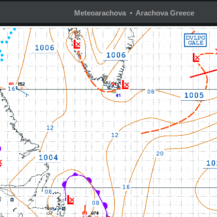
Meteoarachova • Arachova Greece