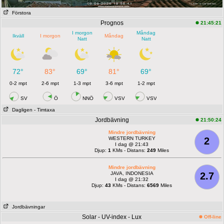
Förstora
Prognos
21:45:21
I morgon
Måndag
Ikväll
I morgon
Måndag
Natt
Natt
72°
83°
69°
81°
69°
0-2 mpt
2-6 mpt
1-3 mpt
3-6 mpt
1-2 mpt
SV
Ö
NNÖ
VSV
VSV
Dagligen
- Timtaxa
Jordbävning
21:50:24
Mindre jordbävning
WESTERN TURKEY
2
I dag @ 21:43
Djup:
1
KMs - Distans:
249
Miles
Mindre jordbävning
JAVA, INDONESIA
2.7
I dag @ 21:32
Djup:
43
KMs - Distans:
6569
Miles
Jordbävningar
Solar - UV-index - Lux
Off-line