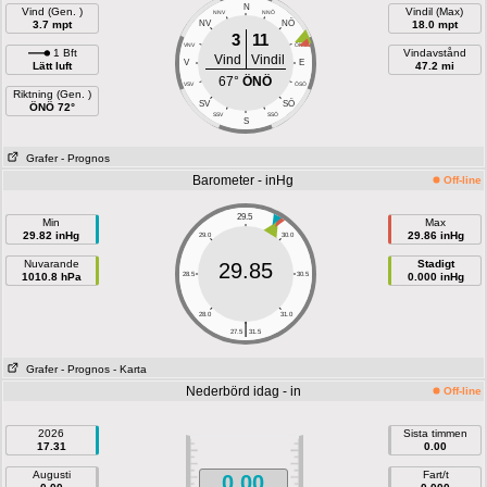
N
Vind (Gen. )
Vindil (Max)
NNV
NNÖ
NÖ
3.7 mpt
NV
18.0 mpt
3
11
VNV
ÖNÖ
1 Bft
Vindavstånd
Vind
Vindil
V
E
Lätt luft
47.2 mi
67°
ÖNÖ
VSV
ÖSÖ
Riktning (Gen. )
SÖ
SV
ÖNÖ 72°
SSV
SSÖ
S
Grafer
- Prognos
Barometer - inHg
Off-line
29.5
Min
Max
29.82 inHg
29.86 inHg
29.0
30.0
Nuvarande
Stadigt
29.85
1010.8 hPa
28.5
30.5
0.000 inHg
28.0
31.0
|
27.5
31.5
Grafer
- Prognos
- Karta
Nederbörd idag - in
Off-line
2026
Sista timmen
17.31
0.00
Augusti
Fart/t
0.00