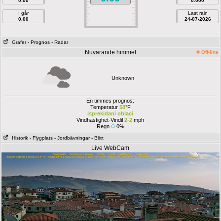
0.00
0.000
I går
Last rain
0.00
24-07-2026
Grafer
- Prognos
- Radar
Nuvarande himmel
Off-line
Unknown
En timmes prognos:
Temperatur
58
°F
isprekidani oblaci
Vindhastighet-Vindil
2-2
mph
Regn
0%
Historik
- Flygplats
- Jordbävningar
- Blixt
Live WebCam