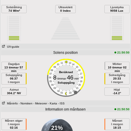
Solstrålning
Ultraviolett
Ljusstyrka
74 W/m²
0 Index
9058 Lux
UV-guide
Solens position
21:50:50
11
13
Dagsljus
Mörker
10
14
13 timmar 57
09
15
10 timmar 02
08
16
min
min
Beräknad
07
17
Soluppgång
Solnedgång
8
46
06
18
06:37
timmar
min
20:33
05
19
I morgon
I morgon
Soluppgång
04
20
03
21
Azimut
Höjd
02
22
304.2° NV
01
23
-14.2°
Måninfo
- Norrsken
- Meteorer
- Karta
- ISS
Information om månfasen
21:50:50
Månen stiger
Månset
I morgon
I morgon
21%
02:16
18:15