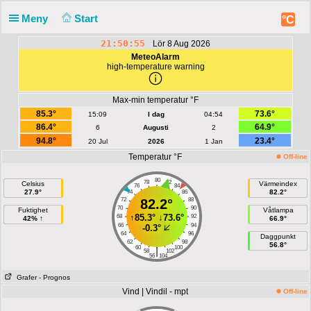
Meny
Start
°C
21:50:55
Lör 8 Aug 2026
MeteoAlarm
high-temperature warning
Max-min temperatur °F
85.3°
73.6°
15:09
I dag
04:54
86.4°
64.9°
6
Augusti
2
94.8°
23.4°
20 Jul
2026
1 Jan
Temperatur °F
Off-line
80
78
82
Celsius
Värmeindex
76
84
27.9°
82.2°
74
86
72
82.2°
88
70
90
Fuktighet
Våtlampa
↑
85.3°
↓
73.6°
68
92
42% ↑
66.9°
66
94
-0.3°
64
96
Daggpunkt
62
98
56.8°
60
100
|
58
102
56
104
Grafer
- Prognos
Vind | Vindil - mpt
Off-line