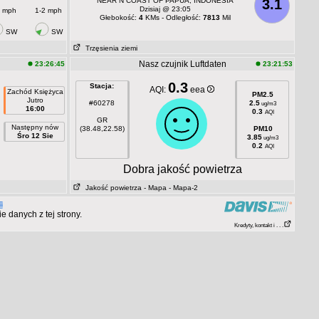
NEAR N COAST OF PAPUA, INDONESIA
3.1
Dzisiaj @ 23:05
2 mph
1-2 mph
Głebokość:
4
KMs - Odległość:
7813
Mil
SW
SW
Trzęsienia ziemi
Nasz czujnik Luftdaten
23:26:45
23:21:53
0.3
Stacja:
AQI:
eea
Zachód Księżyca
PM2.5
Jutro
#60278
2.5
ug/m3
16:00
0.3
AQI
GR
Następny nów
(38.48,22.58)
PM10
Śro 12 Sie
3.85
ug/m3
0.2
AQI
Dobra jakość powietrza
Jakość powietrza
- Mapa
- Mapa-2
 danych z tej strony.
Kredyty, kontakt i . . .