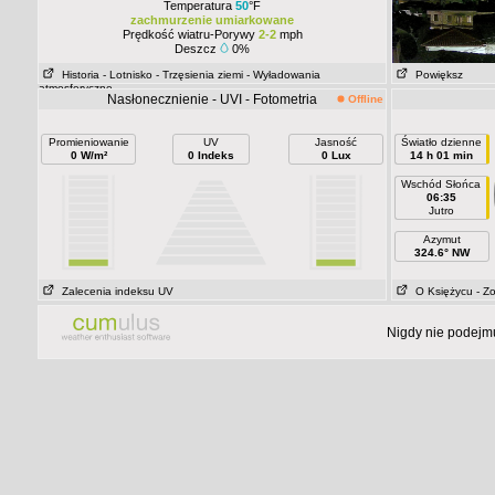
Temperatura
50
°F
zachmurzenie umiarkowane
Prędkość wiatru-Porywy
2-2
mph
Deszcz
0%
Historia
- Lotnisko
- Trzęsienia ziemi
- Wyładowania
Powiększ
atmosferyczne
Nasłonecznienie - UVI - Fotometria
Offline
Promieniowanie
UV
Jasność
Światło dzienne
0 W/m²
0 Indeks
0 Lux
14 h 01 min
Wschód Słońca
06:35
Jutro
Azymut
324.6° NW
Zalecenia indeksu UV
O Księżycu
- Z
Nigdy nie podejmu