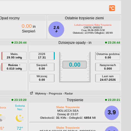
°C
Opad roczny
Ostatnie trzęsienie ziemi
0.00
Lokalne trzęsienie Slabe Trzęsienie
in
2.6
CRETE, GREECE
Czas: 06-08-2026 21:50
Sierpień
Głebokość: 12.9 KMs Odległość: 183 Mil
Dzisiejsze opady - in
23:26:44
23:26:44
Maks.
2026
Ostatnia godzina
29.95 inHg
17.31
0.00
0.00
Rośnie ↑
Sierpień
Natężenie/h
0.010 inHg
0.00
0.000
Wczoraj
Last rain
0.00
24-07-2026
Wykresy
- Prognoza
- Radar
Trzęsienie
23:15:20
23:20:21
Sobota
Slabe Trzęsienie
bota
Noc
MOLUCCA SEA
3.9
Dzisiaj @ 23:07
Głebokość:
31
KMs - Odległość:
6854
Mil
85°
72°
Slabe Trzęsienie