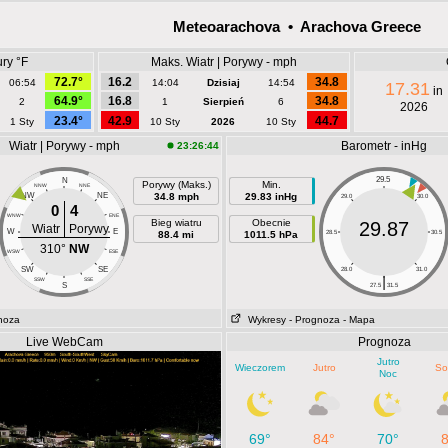
Meteoarachova • Arachova Greece
ry °F
Maks. Wiatr | Porywy - mph
72.7°
16.2
34.8
06:54
14:04
Dzisiaj
14:54
17.31
in
64.9°
16.8
34.8
2
1
Sierpień
6
2026
23.4°
42.9
44.7
1 Sty
10 Sty
2026
10 Sty
Wiatr | Porywy - mph
Barometr - inHg
23:26:44
29.5
N
Porywy (Maks.)
Min.
NNW
NNE
NW
NE
34.8 mph
29.83 inHg
29.0
30.0
0
4
WNW
ENE
Bieg wiatru
Obecnie
29.87
Wiatr
Porywy
W
E
88.4 mi
1011.5 hPa
28.5
30.5
310°
NW
WSW
ESE
SW
SE
28.0
31.0
|
SSW
SSE
S
27.5
31.5
noza
Wykresy
- Prognoza
- Mapa
Live WebCam
Prognoza
Jutro
Wieczorem
Jutro
So
Noc
69°
84°
70°