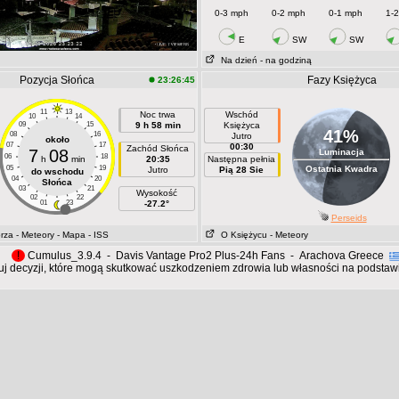
0-3 mph
0-2 mph
0-1 mph
1-
E
SW
SW
Na dzień
- na godziną
Pozycja Słońca
Fazy Księżyca
23:26:45
11
13
Noc trwa
Wschód
10
14
09
15
9 h 58 min
Księżyca
41%
08
16
Jutro
około
07
17
00:30
Zachód Słońca
7
08
Luminacja
06
18
h
min
20:35
Następna pełnia
05
19
Ostatnia Kwadra
Jutro
Pią 28 Sie
do wschodu
04
20
Słońca
03
21
Wysokość
02
22
01
23
-27.2°
Perseids
orza
- Meteory
- Mapa
- ISS
O Księżycu
- Meteory
!
Cumulus_3.9.4 - Davis Vantage Pro2 Plus-24h Fans - Arachova Greece
j decyzji, które mogą skutkować uszkodzeniem zdrowia lub własności na podstawie