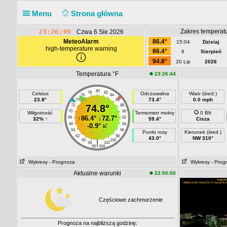
Menu
Strona główna
23:26:50
Zakres temperatu
Czwa 6 Sie 2026
MeteoAlarm
86.4°
15:04
Dzisiaj
high-temperature warning
86.4°
6
Sierpień
94.8°
20 Lip
2026
Temperatura °F
23:26:44
80
78
82
Celsius
Odczuwalna
Wiatr (śred.)
76
84
23.8°
73.4°
0.0 mph
74
86
72
74.8°
88
70
90
Wilgotność
Termometr mokry
0 Bft
↑
86.4°
↓
72.7°
68
92
32% ↑
59.4°
Cisza
66
94
-0.9°
64
96
Punkt rosy
Kierunek (śred.)
62
98
43.0°
NW 310°
60
100
|
58
102
56
104
Wykresy
- Prognoza
Wykresy
- Prog
Aktualne warunki
22:50:00
Częściowe zachmurzenie
Prognoza na najbliższą godzinę: