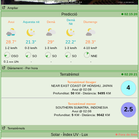
Ampliar
Predicció
02:15:20
Demà
Avui
Aquesta nit
Demà
Diumenge
Nit
28.7°
21.3°
29°
22.2°
28.3°
1-2 km/h
0-3 km/h
1-3 km/h
1-3 km/h
4-10 km/h
OSO
SO
SO
SO
NNE
0.1
-
-
-
-
mm 12%
Diàriament
- Per hora
Terratrèmol
02:20:21
Terratrèmol lleuger
NEAR EAST COAST OF HONSHU, JAPAN
4
Avui @ 02:08
Profunditat:
50
KM - Distància:
9495
KM
Terratrèmol menor
SOUTHERN SUMATRA, INDONESIA
2.5
Avui @ 02:06
Profunditat:
5
KM - Distància:
9042
KM
Terratrèmols
Solar - Índex UV - Lux
Fora de línia