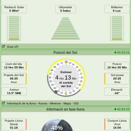
Radiació Solar
Ultraviolat
Brillantor
0 W/m²
0 Índex
0 Lux
Guia UV
Posició del Sol
02:22:21
11
13
Llum del dia
Foscor
10
14
13 Hrs 59 Min
09
15
10 Hrs 00 Min
08
16
Estimat
07
17
Pujada del Sol
Sol posat
4
13
06
18
06:35
Hrs
Min
20:35
05
19
Avui
Avui
til sortida
04
20
del Sol
03
21
Azimut
Elevació
02
22
13.5° NNE
01
23
-34°
Informació de la lluna
- Aurora
- Meteors
- Mapa
- ISS
Informació en fase lluna
02:22:21
Pujada Lluna
Conjunt Lluna
Demà
Avui
40%
01:18
16:00