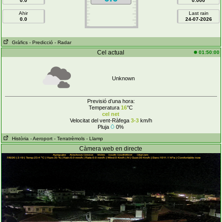
0.0
0.000
Ahir
Last rain
0.0
24-07-2026
Gràfics
- Predicció
- Radar
Cel actual
01:50:00
Unknown
Previsió d’una hora:
Temperatura
16
°C
cel net
Velocitat del vent-Ràfega
3-3
km/h
Pluja
0%
Història
- Aeroport
- Terratrèmols
- Llamp
Càmera web en directe