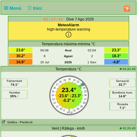
Menú
Inici
°F
02:22:27
Dive 7 Ago 2026
MeteoAlarm
high-temperature warning
Temperatura màxima-mínima °C
23.6°
23.3°
00:08
Avui
02:04
30.2°
18.3°
6
Agost
2
34.9°
-4.8°
20 Jul
2026
1 Gen
Temperatura °C
02:20:45
20
19
21
Fahrenheit
Sensació
18
22
74.1°
22.7°
17
23
16
23.4°
24
15
25
Humitat
Bombeta hum.
↑
23.6°
↓
23.3°
14
26
35% ↑
14.8°
13
27
-0.2°
12
28
Rosada
11
29
7.1°
10
30
|
9
31
8
32
Gràfics
- Predicció
Vent | Ràfega - km/h
02:20:45