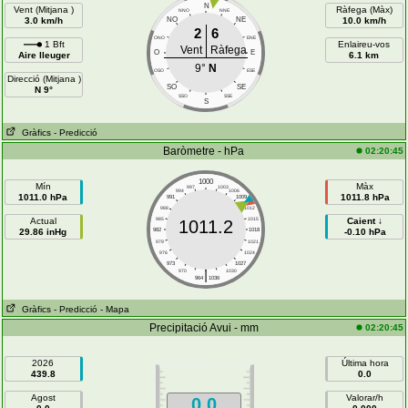
N
Vent (Mitjana )
Ràfega (Màx)
NNO
NNE
3.0 km/h
NO
NE
10.0 km/h
2
6
ONO
ENE
1 Bft
Enlaireu-vos
Vent
Ràfega
O
E
Aire lleuger
6.1 km
9°
N
OSO
ESE
Direcció (Mitjana )
SO
SE
N 9°
SSO
SSE
S
Gràfics
- Predicció
Baròmetre - hPa
02:20:45
1000
Mín
Màx
997
1003
994
1006
1011.0 hPa
1011.8 hPa
991
1009
988
1012
Actual
985
1015
Caient ↓
1011.2
29.86 inHg
982
1018
-0.10 hPa
979
1021
976
1024
973
1027
|
970
1030
964
1036
Gràfics
- Predicció
- Mapa
Precipitació Avui - mm
02:20:45
2026
Última hora
439.8
0.0
Agost
Valorar/h
0.0