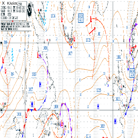
X
Κλείσε