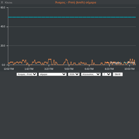
X
Άνεμος - Ριπή (km/h) σήμερα
Κλείσε