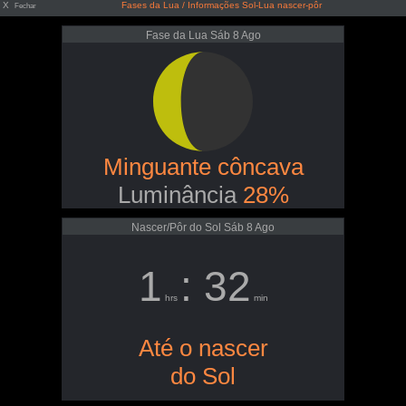
X
Fases da Lua / Informações Sol-Lua nascer-pôr
Fechar
Fase da Lua Sáb 8 Ago
Minguante côncava
Luminância
28%
Nascer/Pôr do Sol Sáb 8 Ago
1
: 32
hrs
min
Até o nascer
do Sol