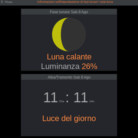
X
Informazioni sull'impostazione di fasi lunari / sole-luna
Chiuso
Fase lunare Sab 8 Ago
Luna calante
Luminanza
26%
Alba/Tramonto Sab 8 Ago
11
: 11
Ore
min.
Luce del giorno