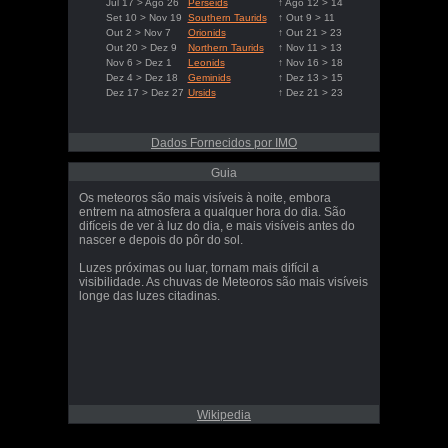
Jul 17 > Ago 26
Perseids
↑ Ago 12 > 14
Set 10 > Nov 19
Southern Taurids
↑ Out 9 > 11
Out 2 > Nov 7
Orionids
↑ Out 21 > 23
Out 20 > Dez 9
Northern Taurids
↑ Nov 11 > 13
Nov 6 > Dez 1
Leonids
↑ Nov 16 > 18
Dez 4 > Dez 18
Geminids
↑ Dez 13 > 15
Dez 17 > Dez 27
Ursids
↑ Dez 21 > 23
Dados Fornecidos por IMO
Guia
Os meteoros são mais visíveis à noite, embora
entrem na atmosfera a qualquer hora do dia. São
difíceis de ver à luz do dia, e mais visíveis antes do
nascer e depois do pôr do sol.
Luzes próximas ou luar, tornam mais difícil a
visibilidade. As chuvas de Meteoros são mais visíveis
longe das luzes citadinas.
Wikipedia