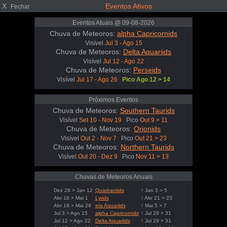
X
Eventos Ativos
Fechar
Eventos Atuais @ 09-08-2026
Chuva de Meteoros:
alpha Capricornids
Visível
Jul 3 - Ago 15
Chuva de Meteoros:
Delta Aquariids
Visível
Jul 12 - Ago 22
Chuva de Meteoros:
Perseids
Visível
Jul 17 - Ago 26
Pico Ago 12 > 14
Próximos Eventos
Chuva de Meteoros:
Southern Taurids
Visível
Set 10 - Nov 19
Pico
Out 9 > 11
Chuva de Meteoros:
Orionids
Visível
Out 2 - Nov 7
Pico
Out 21 > 23
Chuva de Meteoros:
Northern Taurids
Visível
Out 20 - Dez 9
Pico
Nov 11 > 13
Chuvas de Meteoros Anuais
Dez 28 > Jan 12
Quadrantids
↑ Jan 3 > 5
Abr 16 > Mai 1
Lyrids
↑ Abr 21 > 23
Abr 19 > Mai 29
eta Aquariids
↑ Mai 5 > 7
Jul 3 > Ago 15
alpha Capricornids
↑ Jul 29 > 31
Jul 12 > Ago 22
Delta Aquariids
↑ Jul 29 > 31