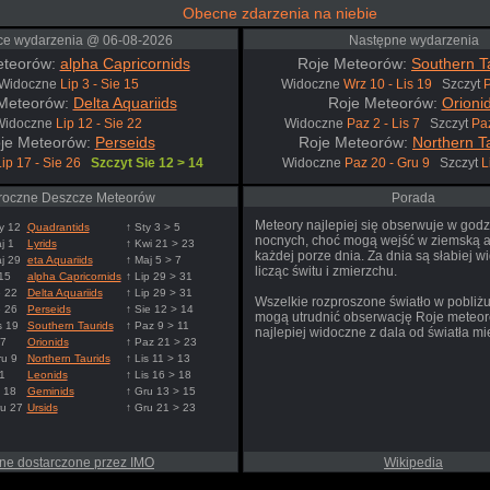
Obecne zdarzenia na niebie
ce wydarzenia @ 06-08-2026
Następne wydarzenia
eteorów:
alpha Capricornids
Roje Meteorów:
Southern T
Widoczne
Lip 3 - Sie 15
Widoczne
Wrz 10 - Lis 19
Szczyt
P
Meteorów:
Delta Aquariids
Roje Meteorów:
Orioni
Widoczne
Lip 12 - Sie 22
Widoczne
Paz 2 - Lis 7
Szczyt
Pa
je Meteorów:
Perseids
Roje Meteorów:
Northern T
Lip 17 - Sie 26
Szczyt Sie 12 > 14
Widoczne
Paz 20 - Gru 9
Szczyt
L
roczne Deszcze Meteorów
Porada
Meteory najlepiej się obserwuje w god
y 12
Quadrantids
↑ Sty 3 > 5
nocnych, choć mogą wejść w ziemską a
j 1
Lyrids
↑ Kwi 21 > 23
każdej porze dnia. Za dnia są słabiej w
j 29
eta Aquariids
↑ Maj 5 > 7
licząc świtu i zmierzchu.
 15
alpha Capricornids
↑ Lip 29 > 31
e 22
Delta Aquariids
↑ Lip 29 > 31
Wszelkie rozproszone światło w pobliżu
e 26
Perseids
↑ Sie 12 > 14
mogą utrudnić obserwację Roje meteo
s 19
Southern Taurids
↑ Paz 9 > 11
najlepiej widoczne z dala od światła mi
 7
Orionids
↑ Paz 21 > 23
ru 9
Northern Taurids
↑ Lis 11 > 13
1
Leonids
↑ Lis 16 > 18
 18
Geminids
↑ Gru 13 > 15
ru 27
Ursids
↑ Gru 21 > 23
ne dostarczone przez IMO
Wikipedia