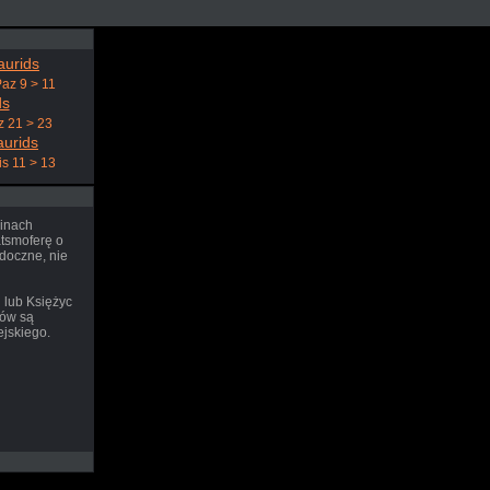
aurids
az 9 > 11
ds
z 21 > 23
aurids
is 11 > 13
zinach
tsmoferę o
idoczne, nie
 lub Księżyc
rów są
ejskiego.