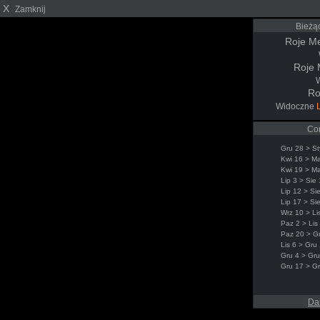
X
Zamknij
Bieżą
Roje M
Roje 
Ro
Widoczne
Co
Gru 28 > St
Kwi 16 > Ma
Kwi 19 > Ma
Lip 3 > Sie
Lip 12 > Si
Lip 17 > Si
Wrz 10 > Li
Paz 2 > Lis
Paz 20 > G
Lis 6 > Gru 
Gru 4 > Gru
Gru 17 > G
Da