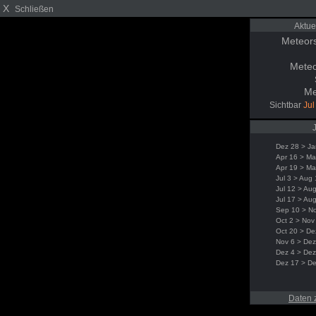
X
Schließen
Aktue
Meteor
Meteo
Me
Sichtbar
Jul
Dez 28 > Ja
Apr 16 > Ma
Apr 19 > Ma
Jul 3 > Aug
Jul 12 > Au
Jul 17 > Au
Sep 10 > N
Oct 2 > Nov
Oct 20 > De
Nov 6 > Dez
Dez 4 > Dez
Dez 17 > D
Daten 