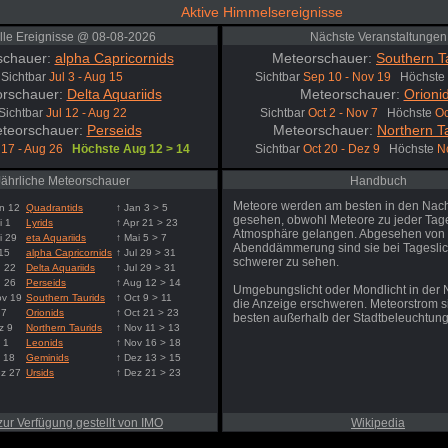
Aktive Himmelsereignisse
lle Ereignisse @ 08-08-2026
Nächste Veranstaltungen
schauer:
alpha Capricornids
Meteorschauer:
Southern T
Sichtbar
Jul 3 - Aug 15
Sichtbar
Sep 10 - Nov 19
Höchste
rschauer:
Delta Aquariids
Meteorschauer:
Orioni
Sichtbar
Jul 12 - Aug 22
Sichtbar
Oct 2 - Nov 7
Höchste
Oc
teorschauer:
Perseids
Meteorschauer:
Northern T
 17 - Aug 26
Höchste Aug 12 > 14
Sichtbar
Oct 20 - Dez 9
Höchste
N
Jährliche Meteorschauer
Handbuch
Meteore werden am besten in den Nac
n 12
Quadrantids
↑ Jan 3 > 5
gesehen, obwohl Meteore zu jeder Tages
i 1
Lyrids
↑ Apr 21 > 23
Atmosphäre gelangen. Abgesehen von
i 29
eta Aquariids
↑ Mai 5 > 7
Abenddämmerung sind sie bei Tageslic
 15
alpha Capricornids
↑ Jul 29 > 31
schwerer zu sehen.
g 22
Delta Aquariids
↑ Jul 29 > 31
g 26
Perseids
↑ Aug 12 > 14
Umgebungslicht oder Mondlicht in der
ov 19
Southern Taurids
↑ Oct 9 > 11
die Anzeige erschweren. Meteorstrom 
 7
Orionids
↑ Oct 21 > 23
besten außerhalb der Stadtbeleuchtung
z 9
Northern Taurids
↑ Nov 11 > 13
 1
Leonids
↑ Nov 16 > 18
 18
Geminids
↑ Dez 13 > 15
ez 27
Ursids
↑ Dez 21 > 23
zur Verfügung gestellt von IMO
Wikipedia