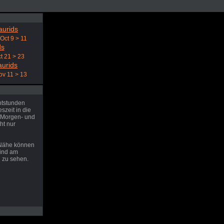
aurids
Oct 9 > 11
ds
t 21 > 23
aurids
ov 11 > 13
htstunden
zeit in die
 Morgen- und
ht nur
 Nähe können
sind am
 zu sehen.