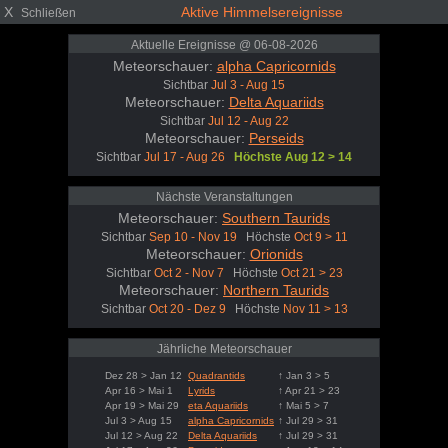
X
Aktive Himmelsereignisse
Schließen
Aktuelle Ereignisse @ 06-08-2026
Meteorschauer:
alpha Capricornids
Sichtbar
Jul 3 - Aug 15
Meteorschauer:
Delta Aquariids
Sichtbar
Jul 12 - Aug 22
Meteorschauer:
Perseids
Sichtbar
Jul 17 - Aug 26
Höchste Aug 12 > 14
Nächste Veranstaltungen
Meteorschauer:
Southern Taurids
Sichtbar
Sep 10 - Nov 19
Höchste
Oct 9 > 11
Meteorschauer:
Orionids
Sichtbar
Oct 2 - Nov 7
Höchste
Oct 21 > 23
Meteorschauer:
Northern Taurids
Sichtbar
Oct 20 - Dez 9
Höchste
Nov 11 > 13
Jährliche Meteorschauer
Dez 28 > Jan 12
Quadrantids
↑ Jan 3 > 5
Apr 16 > Mai 1
Lyrids
↑ Apr 21 > 23
Apr 19 > Mai 29
eta Aquariids
↑ Mai 5 > 7
Jul 3 > Aug 15
alpha Capricornids
↑ Jul 29 > 31
Jul 12 > Aug 22
Delta Aquariids
↑ Jul 29 > 31