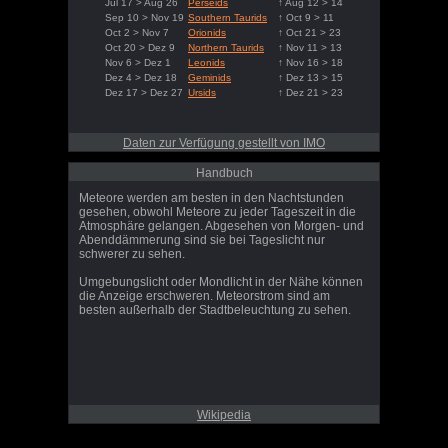
Jul 17 > Aug 26
Perseids
↑ Aug 12 > 14
Sep 10 > Nov 19
Southern Taurids
↑ Oct 9 > 11
Oct 2 > Nov 7
Orionids
↑ Oct 21 > 23
Oct 20 > Dez 9
Northern Taurids
↑ Nov 11 > 13
Nov 6 > Dez 1
Leonids
↑ Nov 16 > 18
Dez 4 > Dez 18
Geminids
↑ Dez 13 > 15
Dez 17 > Dez 27
Ursids
↑ Dez 21 > 23
Daten zur Verfügung gestellt von IMO
Handbuch
Meteore werden am besten in den Nachtstunden
gesehen, obwohl Meteore zu jeder Tageszeit in die
Atmosphäre gelangen. Abgesehen von Morgen- und
Abenddämmerung sind sie bei Tageslicht nur
schwerer zu sehen.
Umgebungslicht oder Mondlicht in der Nähe können
die Anzeige erschweren. Meteorstrom sind am
besten außerhalb der Stadtbeleuchtung zu sehen.
Wikipedia