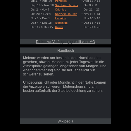
Jul 17 > Aug 26
Perseids
↑ Aug 12 > 14
Sep 10 > Nov 19
Southern Taurids
↑ Oct 9 > 11
Oct 2 > Nov 7
Orionids
↑ Oct 21 > 23
Oct 20 > Dez 9
Northern Taurids
↑ Nov 11 > 13
Nov 6 > Dez 1
Leonids
↑ Nov 16 > 18
Dez 4 > Dez 18
Geminids
↑ Dez 13 > 15
Dez 17 > Dez 27
Ursids
↑ Dez 21 > 23
Daten zur Verfügung gestellt von IMO
Handbuch
Meteore werden am besten in den Nachtstunden
gesehen, obwohl Meteore zu jeder Tageszeit in die
Atmosphäre gelangen. Abgesehen von Morgen- und
Abenddämmerung sind sie bei Tageslicht nur
schwerer zu sehen.
Umgebungslicht oder Mondlicht in der Nähe können
die Anzeige erschweren. Meteorstrom sind am
besten außerhalb der Stadtbeleuchtung zu sehen.
Wikipedia