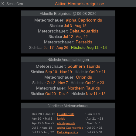
X
Aktive Himmelsereignisse
Schließen
Aktuelle Ereignisse @ 06-08-2026
Meteorschauer:
alpha Capricornids
Sichtbar
Jul 3 - Aug 15
Meteorschauer:
Delta Aquariids
Sichtbar
Jul 12 - Aug 22
Meteorschauer:
Perseids
Sichtbar
Jul 17 - Aug 26
Höchste Aug 12 > 14
Nächste Veranstaltungen
Meteorschauer:
Southern Taurids
Sichtbar
Sep 10 - Nov 19
Höchste
Oct 9 > 11
Meteorschauer:
Orionids
Sichtbar
Oct 2 - Nov 7
Höchste
Oct 21 > 23
Meteorschauer:
Northern Taurids
Sichtbar
Oct 20 - Dez 9
Höchste
Nov 11 > 13
Jährliche Meteorschauer
Dez 28 > Jan 12
Quadrantids
↑ Jan 3 > 5
Apr 16 > Mai 1
Lyrids
↑ Apr 21 > 23
Apr 19 > Mai 29
eta Aquariids
↑ Mai 5 > 7
Jul 3 > Aug 15
alpha Capricornids
↑ Jul 29 > 31
Jul 12 > Aug 22
Delta Aquariids
↑ Jul 29 > 31