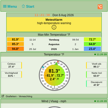
Menu
Start
°C
11:21:38
Don 6 Aug 2026
MeteoAlarm
high-temperature warning
Max-Min Temperatuur °F
81.9°
72.7°
11:14
Vandaag
06:54
85.3°
64.9°
5
Augustus
2
94.8°
23.4°
20 Jul
2026
1 Jan
Temperatuur °F
11:20:39
80
78
82
Celsius
Voelt als
76
84
27.4°
80.1°
74
86
72
81.3°
88
70
90
Vochtigheid
Natte bol
↑
81.9°
↓
72.7°
68
92
31% ↑
63.0°
66
94
2.4°
64
96
Dauwpunt
62
98
47.8°
60
100
|
58
102
56
104
Grafieken
- Verwachting
Wind | Vlaag - mph
11:20:39