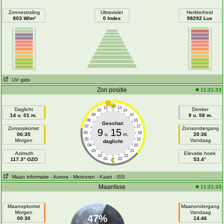
Zonnestraling
Ultraviolet
Herlderheid
803 W/m²
0 Index
98292 Lux
UV gids
Zon positie
11:21:33
11
13
Daglicht
Donker
10
14
14 u. 01 m.
09
15
9 u. 58 m.
08
16
Geschat:
07
17
Zonsopkomst
Zonsondergang
9
15
06
18
06:35
u.
m.
20:36
05
19
Morgen
Vandaag
daglicht
04
20
03
21
Azimuth
Elevatie hoek
02
22
117.3° OZO
01
23
53.4°
Maan informatie
- Aurora
- Meteoren
- Kaart
- ISS
Maanfase
11:21:33
Maanopkomst
Maanondergang
Morgen
Vandaag
47%
00:30
14:46