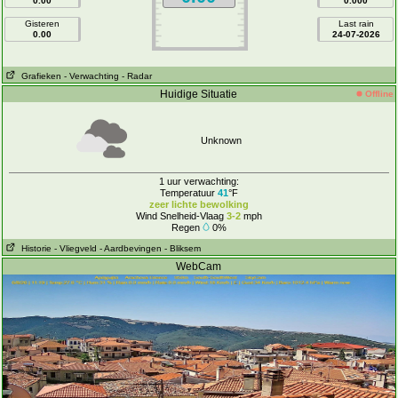
0.00
0.000
Gisteren
Last rain
0.00
24-07-2026
Grafieken
- Verwachting
- Radar
Huidige Situatie
Offline
Unknown
1 uur verwachting:
Temperatuur
41
°F
zeer lichte bewolking
Wind Snelheid-Vlaag
3-2
mph
Regen
0%
Historie
- Vliegveld
- Aardbevingen
- Bliksem
WebCam