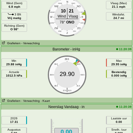
N
Wind (Gem)
Vlaag (Max)
NNW
NNO
6.8 mph
NW
NO
21.1 mph
10
21
WNW
ONO
3 Bft
Windafst.
Wind
Vlaag
W
E
Vrij matig
24.7 mi
78°
ONO
WZW
OZO
Richting (Gem)
ZW
ZO
O 98°
ZZW
ZZO
Z
Grafieken
- Verwachting
Barometer - inHg
11:20:39
29.5
Min
Max
29.88 inHg
29.95 inHg
29.0
30.0
Actuele
Bestendig
29.90
1012.5 hPa
28.5
30.5
0.000 inHg
28.0
31.0
|
27.5
31.5
Grafieken
- Verwachting
- Kaart
Neerslag Vandaag - in
11:20:39
2026
Laatste uur
17.31
0.00
Augustus
Snelh. /uur
0.00