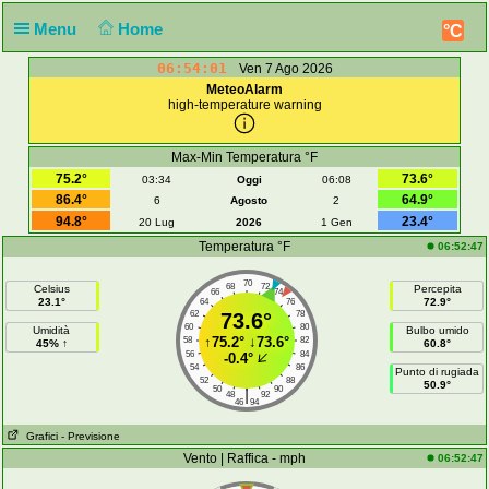
Menu
Home
°C
06:54:01
Ven 7 Ago 2026
MeteoAlarm
high-temperature warning
Max-Min Temperatura °F
75.2°
73.6°
03:34
Oggi
06:08
86.4°
64.9°
6
Agosto
2
94.8°
23.4°
20 Lug
2026
1 Gen
Temperatura °F
06:52:47
70
68
72
Celsius
Percepita
66
74
23.1°
72.9°
64
76
62
73.6°
78
60
80
Umidità
Bulbo umido
↑
75.2°
↓
73.6°
58
82
45% ↑
60.8°
56
84
-0.4°
54
86
Punto di rugiada
52
88
50.9°
50
90
|
48
92
46
94
Grafici
- Previsione
Vento | Raffica - mph
06:52:47