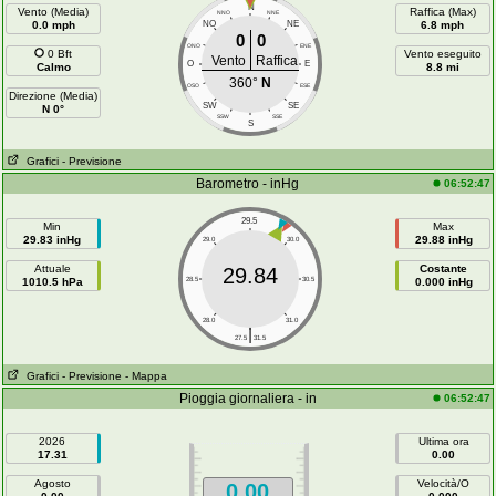
N
Vento (Media)
Raffica (Max)
NNO
NNE
0.0 mph
NO
NE
6.8 mph
0
0
ONO
ENE
0 Bft
Vento eseguito
Vento
Raffica
O
E
Calmo
8.8 mi
360°
N
OSO
ESE
Direzione (Media)
SW
SE
N 0°
SSW
SSE
S
Grafici
- Previsione
Barometro - inHg
06:52:47
29.5
Min
Max
29.83 inHg
29.88 inHg
29.0
30.0
Attuale
Costante
29.84
1010.5 hPa
28.5
30.5
0.000 inHg
28.0
31.0
|
27.5
31.5
Grafici
- Previsione
- Mappa
Pioggia giornaliera - in
06:52:47
2026
Ultima ora
17.31
0.00
Agosto
Velocità/O
0.00