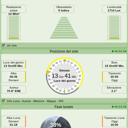
Radiazione
Ultravioletto
Luminosità
solare
0 Indice
1714 Lux
14 W/m²
UV Info
Posizione del sole
06:53:56
11
13
Luce del giorno
Buio
10
14
13 Ore59 Min.
09
15
10 Ore00 Min.
08
16
Stimato
07
17
Alba
Tramonto
13
41
06
18
06:36
Ore
Min.
20:35
05
19
Domani
Oggi
Luce del giorno
04
20
03
21
Azimut
Elevazione
02
22
70.8° ENE
01
23
2.1°
Info Luna
- Aurora
- Meteore
- Mappa
- ISS
Fase lunare
06:53:56
Alba Luna
Tramonto Luna
Domani
Oggi
38%
01:18
16:00