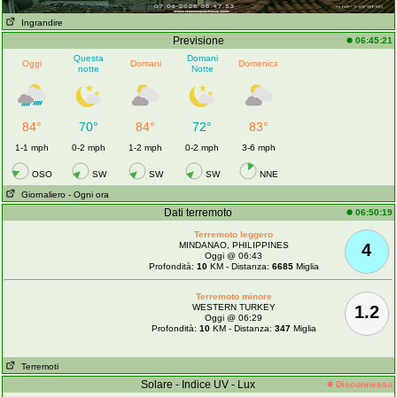
Ingrandire
Previsione
06:45:21
Questa
Domani
Oggi
Domani
Domenica
notte
Notte
84°
70°
84°
72°
83°
1-1 mph
0-2 mph
1-2 mph
0-2 mph
3-6 mph
OSO
SW
SW
SW
NNE
Giornaliero
- Ogni ora
Dati terremoto
06:50:19
Terremoto leggero
MINDANAO, PHILIPPINES
4
Oggi @ 06:43
Profondità:
10
KM - Distanza:
6685
Miglia
Terremoto minore
WESTERN TURKEY
1.2
Oggi @ 06:29
Profondità:
10
KM - Distanza:
347
Miglia
Terremoti
Solare - Indice UV - Lux
Disconnesso