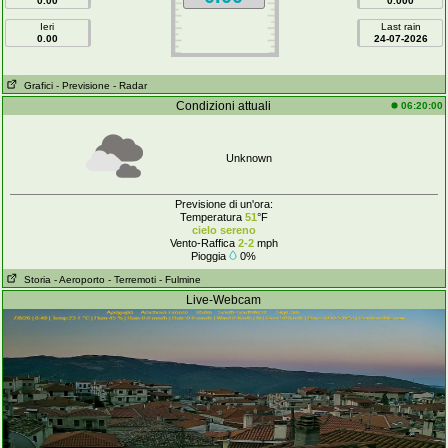
0.00
0.000
Ieri
Last rain
0.00
24-07-2026
Grafici
- Previsione
- Radar
Condizioni attuali
06:20:00
Unknown
Previsione di un'ora:
Temperatura
51
°F
cielo sereno
Vento-Raffica
2-2
mph
Pioggia
0%
Storia
- Aeroporto
- Terremoti
- Fulmine
Live-Webcam