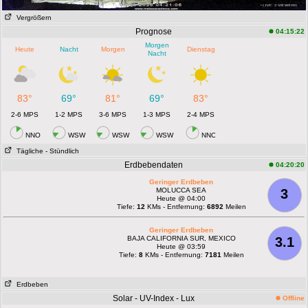
Vergrößern
Prognose
04:15:22
Morgen
Heute
Nacht
Morgen
Dienstag
Nacht
83°
69°
81°
69°
83°
2-6 MPS
1-2 MPS
3-6 MPS
1-3 MPS
2-4 MPS
NNO
WSW
WSW
WSW
NNO
Tägliche
- Stündlich
Erdbebendaten
04:20:20
Geringer Erdbeben
MOLUCCA SEA
3
Heute @ 04:00
Tiefe:
12
KMs - Entfernung:
6892
Meilen
Geringer Erdbeben
BAJA CALIFORNIA SUR, MEXICO
3.1
Heute @ 03:59
Tiefe:
8
KMs - Entfernung:
7181
Meilen
Erdbeben
Solar - UV-Index - Lux
Offline