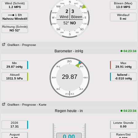
N
Wind (Schnitt)
Böeen (Max)
NNW
NNO
1.2 MPS
NW
NO
13.0 MPS
2
3
WNW
ONO
1 Bft
Windlauf
Wind
Böeen
W
E
Nahezu Windstill
5 mi
52°
NO
WSW
OSO
Richtung (Schnitt)
SW
SO
NO 52°
SSW
SSO
S
Grafiken
- Prognose
Barometer - inHg
04:23:34
29.5
Min
Max
29.87 inHg
29.91 inHg
29.0
30.0
Aktuell
fallend ↓
29.87
1011.5 hPa
28.5
30.5
-0.010 inHg
28.0
31.0
|
27.5
31.5
Grafiken
- Prognose
- Karte
Regen heute - in
04:23:34
2026
Letzte Stunde
17.31
0.00
August
Raten/Std
0.00