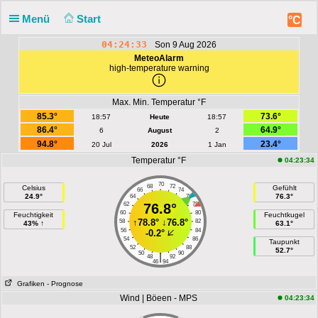
Menü
Start
°C
04:24:33
Son 9 Aug 2026
MeteoAlarm
high-temperature warning
Max. Min. Temperatur °F
85.3°
73.6°
18:57
Heute
18:57
86.4°
64.9°
6
August
2
94.8°
23.4°
20 Jul
2026
1 Jan
Temperatur °F
04:23:34
70
68
72
Celsius
Gefühlt
66
74
24.9°
76.3°
64
76
62
76.8°
78
60
80
Feuchtigkeit
Feuchtkugel
↑
78.8°
↓
76.8°
58
82
43% ↑
63.1°
56
84
-0.2°
54
86
Taupunkt
52
88
52.7°
50
90
|
48
92
46
94
Grafiken
- Prognose
Wind | Böeen - MPS
04:23:34