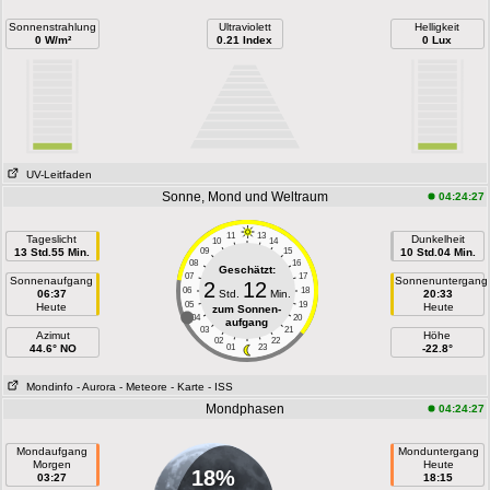
Sonnenstrahlung
Ultraviolett
Helligkeit
0 W/m²
0.21 Index
0 Lux
UV-Leitfaden
Sonne, Mond und Weltraum
04:24:27
11
13
Tageslicht
Dunkelheit
10
14
13 Std.55 Min.
09
15
10 Std.04 Min.
08
16
Geschätzt:
07
17
Sonnenaufgang
Sonnenuntergang
2
12
06
18
06:37
Std.
Min.
20:33
05
19
Heute
Heute
zum Sonnen-
04
20
aufgang
03
21
Azimut
Höhe
02
22
44.6° NO
01
23
-22.8°
Mondinfo
- Aurora
- Meteore
- Karte
- ISS
Mondphasen
04:24:27
Mondaufgang
Monduntergang
Morgen
Heute
18%
03:27
18:15