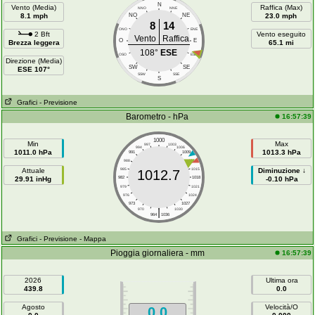
N
Vento (Media)
Raffica (Max)
NNO
NNE
8.1 mph
NO
NE
23.0 mph
8
14
ONO
ENE
2 Bft
Vento eseguito
Vento
Raffica
O
E
Brezza leggera
65.1 mi
108°
ESE
OSO
ESE
Direzione (Media)
SW
SE
ESE 107°
SSW
SSE
S
Grafici
- Previsione
Barometro - hPa
16:57:39
1000
Min
Max
997
1003
994
1006
1011.0 hPa
1013.3 hPa
991
1009
988
1012
Attuale
985
1015
Diminuzione ↓
1012.7
29.91 inHg
982
1018
-0.10 hPa
979
1021
976
1024
973
1027
|
970
1030
964
1036
Grafici
- Previsione
- Mappa
Pioggia giornaliera - mm
16:57:39
2026
Ultima ora
439.8
0.0
Agosto
Velocità/O
0.0