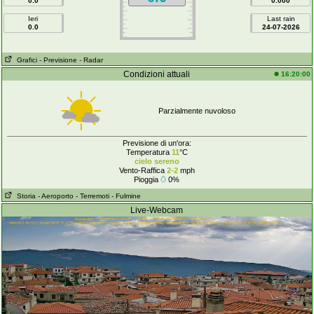
0.0
0.000
Ieri
Last rain
0.0
24-07-2026
Grafici
- Previsione
- Radar
Condizioni attuali
16:20:00
Parzialmente nuvoloso
Previsione di un'ora:
Temperatura
11
°C
cielo sereno
Vento-Raffica
2-2
mph
Pioggia
0%
Storia
- Aeroporto
- Terremoti
- Fulmine
Live-Webcam