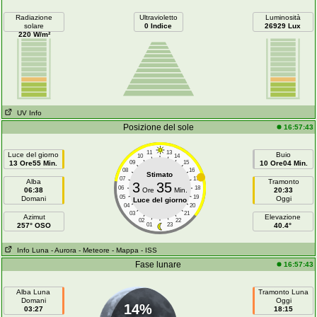
Radiazione
Ultravioletto
Luminosità
solare
0 Indice
26929 Lux
220 W/m²
UV Info
Posizione del sole
16:57:43
11
13
Luce del giorno
Buio
10
14
13 Ore55 Min.
09
15
10 Ore04 Min.
08
16
Stimato
07
17
Alba
Tramonto
3
35
06
18
06:38
Ore
Min.
20:33
05
19
Domani
Oggi
Luce del giorno
04
20
03
21
Azimut
Elevazione
02
22
257° OSO
01
23
40.4°
Info Luna
- Aurora
- Meteore
- Mappa
- ISS
Fase lunare
16:57:43
Alba Luna
Tramonto Luna
Domani
Oggi
14%
03:27
18:15