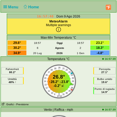
Menu
Home
°F
16:57:48
Dom 9 Ago 2026
MeteoAlarm
Multiple warnings
Max-Min Temperatura °C
29.6°
23.1°
18:57
Oggi
18:57
30.2°
18.3°
6
Agosto
2
34.9°
-4.8°
20 Lug
2026
1 Gen
Temperatura °C
16:57:39
20
19
21
Fahrenheit
Percepita
18
22
80.2°
27.1°
17
23
16
26.8°
24
15
25
Umidità
Bulbo umido
↑
28.2°
↓
23.8°
14
26
48% ↑
19.6°
13
27
-0.2°
12
28
Punto di rugiada
11
29
14.9°
10
30
|
9
31
8
32
Grafici
- Previsione
Vento | Raffica - mph
16:57:39