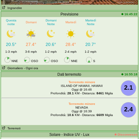
Ingrandire
Previsione
16:45:22
Questa
Domani
Martedì
Domani
Martedì
notte
Notte
Notte
20.5°
27.4°
20.6°
28.4°
20.7°
1-3 mph
3-6 mph
1-2 mph
2-4 mph
1-2 mph
NNE
OSO
OSO
NNE
S
Giornaliero
- Ogni ora
Dati terremoto
16:55:18
Terremoto minore
ISLAND OF HAWAII, HAWAII
2.1
Oggi @ 16:46
Profondità:
28.1
KM - Distanza:
8461
Miglia
Terremoto minore
NEVADA
2.4
Oggi @ 16:39
Profondità:
10.6
KM - Distanza:
6609
Miglia
Terremoti
Solare - Indice UV - Lux
Disconnesso