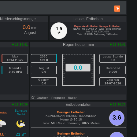
°F
e Niederschlagsmenge
Letztes Erdbeben
0.0
Regionales Erdbeben Geringer Erdbeben
mm
1.9
NEAR THE COAST OF WESTERN TURKEY
Zeit: 06-08-2026 14:55
August
Tiefe: 14.9 KMs Entfernung: 196 Meilen
Regen heute - mm
16:34:41
16:34:41
Max
2026
Letzte Stunde
1014.2 hPa
439.8
0.0
0.0
fallend ↓
August
Raten/Std
-0.40 hPa
0.0
0.000
Gestern
Last rain
0.0
24-07-2026
Grafiken
- Prognose
- Radar
Erdbebendaten
16:30:30
16:30:30
Samstag
Geringer Erdbeben
mstag
Nacht
KEPULAUAN TALAUD, INDONESIA
3.6
Heute @ 16:18
Tiefe:
50
KMs - Entfernung:
6877
Meilen
8.8°
21.9°
Geringer Erdbeben