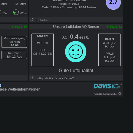
SULAWESI, INDONESIA
2.7
Heute @ 16:15
2 MPS
1-2 MPS
Tiefe:
5
KMs - Entfernung:
6664
Meilen
SW
WSW
Erdbeben
Unsere Luftdaten AQ Sensor
16:35:39
16:31:41
0.4
Station:
AQI:
eea
Monduntergang
PM2.5
Morgen
#60278
3.95
ug/m3
16:00
0.4
AQI
GR
Neumond
(38.48,22.58)
PM10
Mit 12 Aug
6.1
ug/m3
0.3
AQI
Gute Luftqualität
Luftqualität
- Karte
- Karte-2
iese Wetterinformationen.
Credits, Kontakt und . . .