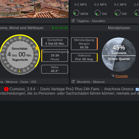
0-2 MPS
0-2 MPS
0-1 MPS
1-
WSW
SW
SW
Tägliche
- Stündlich
onne, Mond und Weltraum
Mondphasen
16:35:39
11
13
Dunkelheit
Mondaufgang
10
14
09
15
9 Std.58 Min.
Morgen
45%
08
16
00:30
Geschätzt:
07
17
Sonnenuntergang
4
00
Luminanz
06
18
Std.
Min.
20:36
Vollmond
05
19
Drittes Quartal
Heute
Frei 28 Aug
Tageslicht
04
20
03
21
Höhe
02
22
01
23
45.2°
Perseids
ora
- Meteore
- Karte
- ISS
Mondinfo
- Meteore
!
Cumulus_3.9.4 - Davis Vantage Pro2 Plus-24h Fans - Arachova Greece
Entscheidungen, die zu Personen- oder Sachschäden führen können, niemals auf d