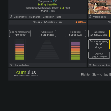
Temperatur
9
°C
Mäßig bewölkt
Windgeschwindigkeit-Böeen
3-2
mph
Regen
0%
Geschichte
- Flughafen
- Erdbeben
- Blitz
Vergrößern
Solar - UV-Index - Lux
S
Offline
Sonnenstrahlung
Ultraviolett
Helligkeit
Tageslicht
710 W/m²
0.21 Index
86908 Lux
14 Std.01 Min.
Sonnenaufgang
06:35
Morgen
Azimut
253.4° WSW
UV-Leitfaden
Mondinfo
- Aur
Richten Sie wichtige 