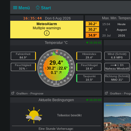
Menü
Start
16:35:45
Max. Min. Temper
Don 6 Aug 2026
MeteoAlarm
30.2°
15:04
Heute
Multiple warnings
30.2°
6
August
34.9°
20 Jul
2026
Temperatur °C
16:34:41
30
29
31
Fahrenheit
Hitzeindex
Wind (Schnitt)
28
32
84.9°
29.4°
6.8 MPS
27
33
26
29.4°
34
25
35
Feuchtigkeit
Feuchtkugel
1 Bft
↑
30.2°
↓
22.6°
24
36
31% ↑
18.6°
Nahezu Windstill
23
37
0.1°
22
38
Taupunkt
Richtung (Schnitt)
21
39
10.5°
NNO 31°
20
40
|
19
41
18
42
Grafiken
- Prognose
Grafiken
- Pro
Aktuelle Bedingungen
16:20:00
Teilweise bewölkt
Eine Stunde Vorhersage: