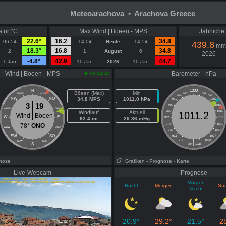
Meteoarachova • Arachova Greece
atur °C
Max Wind | Böeen - MPS
Jährlich
22.6°
16.2
34.8
06:54
14:04
Heute
14:54
439.8
mm
18.3°
16.8
34.8
2
1
August
6
2026
-4.8°
42.9
44.7
1 Jan
10 Jan
2026
10 Jan
Wind | Böeen - MPS
Barometer - hPa
16:34:41
1000
N
Böeen (Max)
Min
NNW
NNO
997
1003
994
1006
NW
NO
34.8 MPS
1011.0 hPa
991
1009
3
19
988
1012
WNW
ONO
Windlauf
Aktuell
985
1015
1011.2
Wind
Böeen
W
E
62.4 mi
29.86 inHg
982
1018
78°
ONO
979
1021
WSW
OSO
976
1024
SW
SO
973
1027
|
970
1030
SSW
SSO
S
964
1036
gnose
Grafiken
- Prognose
- Karte
Live-Webcam
Prognose
Morgen
Nacht
Morgen
Sa
Nacht
20.9°
29.2°
21.5°
2