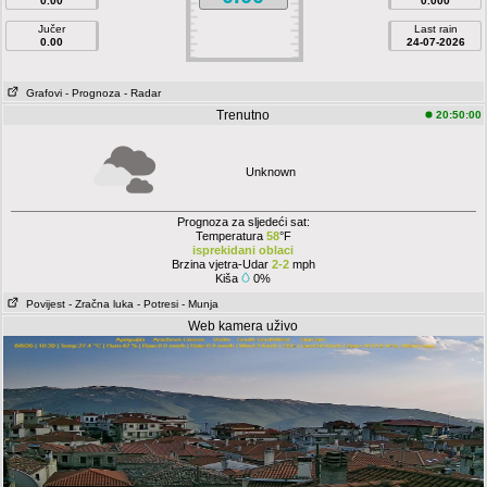
0.00
0.000
Jučer
Last rain
0.00
24-07-2026
Grafovi
- Prognoza
- Radar
Trenutno
20:50:00
Unknown
Prognoza za sljedeći sat:
Temperatura
58
°F
isprekidani oblaci
Brzina vjetra-Udar
2-2
mph
Kiša
0%
Povijest
- Zračna luka
- Potresi
- Munja
Web kamera uživo