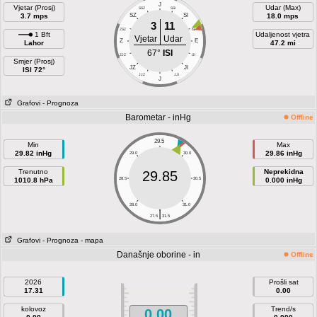
J
Vjetar (Prosj)
Udar (Max)
SSZ
SSI
3.7 mps
SZ
SI
18.0 mps
3
11
ZSZ
ISI
1 Bft
Udaljenost vjetra
Vjetar
Udar
Z
E
Lahor
47.2 mi
67°
ISI
ZJZ
IJI
Smjer (Prosj)
JZ
JI
ISI 72°
JJZ
JJI
J
Grafovi
- Prognoza
Barometar - inHg
Offline
29.5
Min
Max
29.82 inHg
29.86 inHg
29.0
30.0
Trenutno
Neprekidna
29.85
1010.8 hPa
28.5
30.5
0.000 inHg
28.0
31.0
|
27.5
31.5
Grafovi
- Prognoza
- mapa
Današnje oborine - in
Offline
2026
Prošli sat
17.31
0.00
kolovoz
Trend/s
0.00