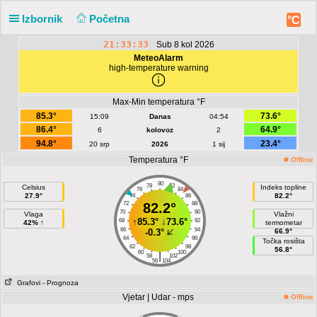
Izbornik
Početna
°C
21:33:33
Sub 8 kol 2026
MeteoAlarm
high-temperature warning
Max-Min temperatura °F
85.3°
73.6°
15:09
Danas
04:54
86.4°
64.9°
6
kolovoz
2
94.8°
23.4°
20 srp
2026
1 sij
Temperatura °F
Offline
80
78
82
Celsius
Indeks topline
76
84
27.9°
82.2°
74
86
72
82.2°
88
70
90
Vlaga
Vlažni
↑
85.3°
↓
73.6°
68
92
42% ↑
termometar
66
94
-0.3°
66.9°
64
96
Točka rosišta
62
98
56.8°
60
100
|
58
102
56
104
Grafovi
- Prognoza
Vjetar | Udar - mps
Offline