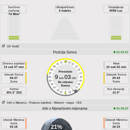
Sunčevo
Ultraljubičasto
Osvjetljenje
zračenje
0 Indeks
9058 Lux
74 W/m²
UV Vodič
Pozicija Sunca
21:33:27
11
13
Dnevna svjetlost
Mrak
10
14
13 sati 57 min
09
15
10 sati 02 min
08
16
Preostalo
07
17
Izlazak Sunca
Zalazak Sunca
9
03
06
18
06:37
sati
min
20:33
05
19
Sutra
Sutra
Do izlaska
04
20
Sunca
03
21
Azimut
Kut elevacije
02
22
301.2° ZSZ
01
23
-11.5°
Info o Mjesecu
- Polarna svjetlost
- Meteori
- mapa
- ISS
Info o Mjesečevim mijenama
21:33:27
Izlazak Mjeseca
Zalazak Mjeseca
Sutra
Sutra
21%
02:16
18:15