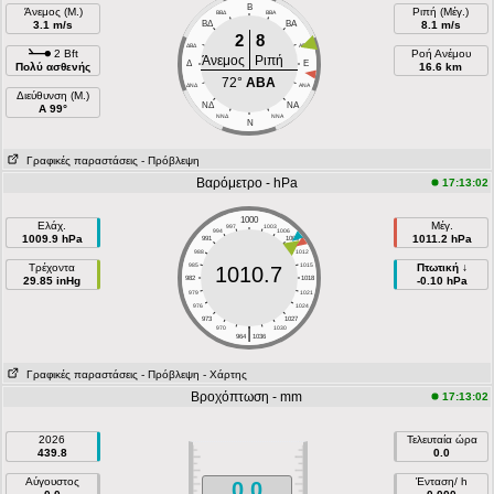
Β
Άνεμος (Μ.)
Ριπή (Μέγ.)
ΒΒΔ
ΒΒΑ
3.1 m/s
ΒΔ
ΒΑ
8.1 m/s
2
8
ΔΒΔ
ΑΒΑ
2 Bft
Ροή Ανέμου
Άνεμος
Ριπή
Δ
E
Πολύ ασθενής
16.6 km
72°
ΑΒΑ
ΔΝΔ
ΑΝΑ
Διεύθυνση (Μ.)
NΔ
NA
Α 99°
NNΔ
ΝΝΑ
N
Γραφικές παραστάσεις
- Πρόβλεψη
Βαρόμετρο - hPa
17:13:02
1000
Ελάχ.
Μέγ.
997
1003
994
1006
1009.9 hPa
1011.2 hPa
991
1009
988
1012
Τρέχοντα
985
1015
Πτωτική ↓
1010.7
29.85 inHg
982
1018
-0.10 hPa
979
1021
976
1024
973
1027
|
970
1030
964
1036
Γραφικές παραστάσεις
- Πρόβλεψη
- Χάρτης
Βροχόπτωση - mm
17:13:02
2026
Τελευταία ώρα
439.8
0.0
Αύγουστος
Ένταση/ h
0.0