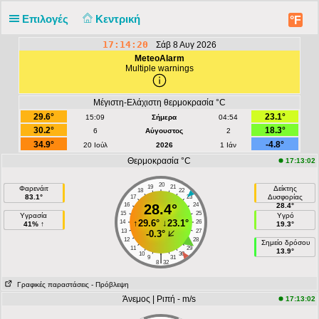
Επιλογές
Κεντρική
°F
17:14:20
Σάβ 8 Αυγ 2026
MeteoAlarm
Multiple warnings
Μέγιστη-Ελάχιστη θερμοκρασία °C
29.6°
23.1°
15:09
Σήμερα
04:54
30.2°
18.3°
6
Αύγουστος
2
34.9°
-4.8°
20 Ιούλ
2026
1 Ιάν
Θερμοκρασία °C
17:13:02
20
19
21
Φαρενάιτ
Δείκτης
18
22
83.1°
Δυσφορίας
17
23
16
28.4°
24
28.4°
15
25
Υγρασία
Υγρό
↑
29.6°
↓
23.1°
14
26
41% ↑
19.3°
13
27
-0.3°
12
28
Σημείο δρόσου
11
29
13.9°
10
30
|
9
31
8
32
Γραφικές παραστάσεις
- Πρόβλεψη
Άνεμος | Ριπή - m/s
17:13:02