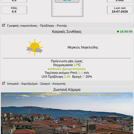
0.0
0.000
Χθές
Last rain
0.0
24-07-2026
Γραφικές παραστάσεις
- Πρόβλεψη
- Ραντάρ
Καιρικές Συνθήκες
16:50:00
Μερικώς Νεφελώδης
Πρόγνωση μίας ώρας:
Θερμοκρασία
13
°C
ασθενείς βροχοπτώσεις
Ταχύτητα ανέμου-Ριπή
1-1
m/s
UVI Πρόβλεψη
2.95
Βροχή
20%
Ιστορικά
- Aεροδρόμιο
- Σεισμοί
- Αστραπές
Ζωντανή Κάμερα