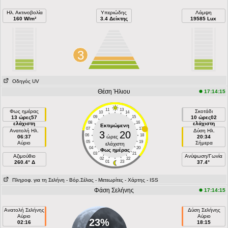
Ηλ. Ακτινοβολία
Υπεριώδης
Λάμψη
160 W/m²
3.4 Δείκτης
19585 Lux
3
Οδηγός UV
Θέση Ήλιου
17:14:15
11
13
Φως ημέρας
Σκοτάδι
10
14
13 ώρες57
09
15
10 ώρες02
08
16
ελάχιστη
ελάχιστη
Εκτιμώμενη
07
17
Ανατολή Ηλ.
Δύση Ηλ.
3
20
06
18
06:37
ώρες
20:34
05
19
Αύριο
Σήμερα
ελάχιστη
04
20
Φως ημέρας
03
21
Aζιμούθιο
Ανύψωση/Γωνία
02
22
260.4° Δ
01
23
37.4°
Πληροφ. για τη Σελήνη
- Βόρ.Σέλας
- Μετεωρίτες
- Χάρτης
- ISS
Φάση Σελήνης
17:14:15
Ανατολή Σελήνης
Δύση Σελήνης
Αύριο
Αύριο
23%
02:16
18:15