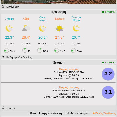
Μεγένθυση
Πρόβλεψη
17:00:37
Αύριο
Δευτέρα
Απόψε
Αύριο
Δευτέρα
Νύχτα
Νύχτα
22.3°
28.4°
20.6°
27.5°
20.7°
0-1 m/s
0-3 m/s
0-2 m/s
1-3 m/s
0-1 m/s
ΔΝΔ
Β
ΒΒΑ
ΔΝΔ
ΔΝΔ
Καθημερινά
- Ωριαίος
Σεισμοί
17:10:22
Μικρός σεισμός
SULAWESI, INDONESIA
3.2
Σήμερα @ 16:59
Βάθος:
15
KMs - Απόσταση:
10823
KMs
Μικρός σεισμός
HALMAHERA, INDONESIA
3.1
Σήμερα @ 16:54
Βάθος:
199
KMs - Απόσταση:
11201
KMs
Σεισμοί
Ηλιακή Ενέργεια- Δείκτης UV- Φωτεινότητα
Εκτός Σύνδεσης