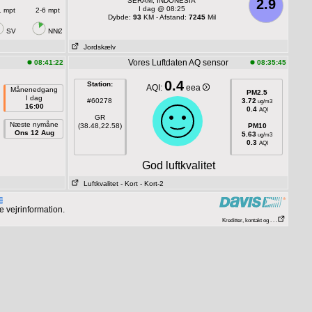
SERAM, INDONESIA
2.9
I dag @ 08:25
1 mpt
2-6 mpt
Dybde:
93
KM - Afstand:
7245
Mil
SV
NNØ
Jordskælv
Vores Luftdaten AQ sensor
08:41:22
08:35:45
0.4
Station:
AQI:
eea
Månenedgang
PM2.5
I dag
#60278
3.72
ug/m3
16:00
0.4
AQI
GR
Næste nymåne
(38.48,22.58)
PM10
Ons 12 Aug
5.63
ug/m3
0.3
AQI
God luftkvalitet
Luftkvalitet
- Kort
- Kort-2
 vejrinformation.
Kreditter, kontakt og . . .