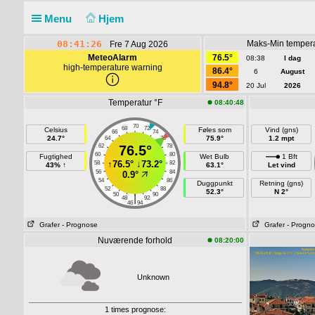
Menu
Hjem
08:41:27
Maks-Min tempera
Fre 7 Aug 2026
MeteoAlarm
76.5°
08:38
I dag
high-temperature warning
86.4°
6
August
94.8°
20 Jul
2026
Temperatur °F
08:40:48
70
68
72
Celsius
Føles som
Vind (gns)
66
74
24.7°
75.9°
1.2 mpt
64
76
62
76.5°
78
60
80
Fugtighed
Wet Bulb
1 Bft
↑
76.5°
↓
73.2°
58
82
43% ↑
63.1°
Let vind
56
84
0.9°
54
86
Duggpunkt
Retning (gns)
52
88
52.3°
N 2°
50
90
|
48
92
46
94
Grafer
- Prognose
Grafer
- Progn
Nuværende forhold
08:20:00
Unknown
1 times prognose: