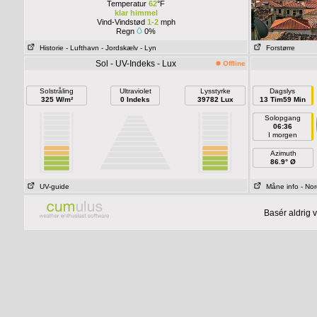
Temperatur
62
°F
klar himmel
Vind-Vindstød
1-2
mph
Regn
0%
Historie
- Lufthavn
- Jordskælv
- Lyn
Forstørre
Sol - UV-Indeks - Lux
Offline
Solstråling
Ultraviolet
Lysstyrke
Dagslys
325 W/m²
0 Indeks
39782 Lux
13 Tim59 Min
Solopgang
06:36
I morgen
Azimuth
86.9° Ø
UV-guide
Måne info
- Nor
Basér aldrig 