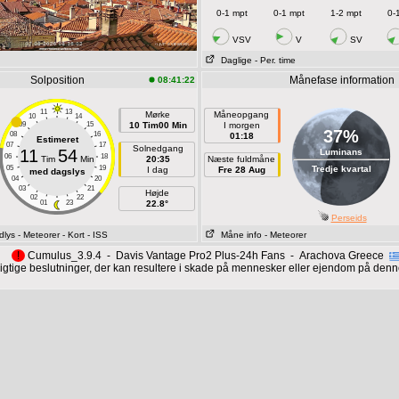
0-1 mpt
0-1 mpt
1-2 mpt
0-
VSV
V
SV
Daglige
- Per. time
Solposition
Månefase information
08:41:22
11
13
Mørke
Måneopgang
10
14
09
15
10 Tim00 Min
I morgen
37%
08
16
01:18
Estimeret
07
17
Solnedgang
11
54
Luminans
06
18
Tim
Min
20:35
Næste fuldmåne
05
19
Tredje kvartal
I dag
Fre 28 Aug
med dagslys
04
20
03
21
Højde
02
22
01
23
22.8°
Perseids
dlys
- Meteorer
- Kort
- ISS
Måne info
- Meteorer
!
Cumulus_3.9.4 - Davis Vantage Pro2 Plus-24h Fans - Arachova Greece
vigtige beslutninger, der kan resultere i skade på mennesker eller ejendom på denne