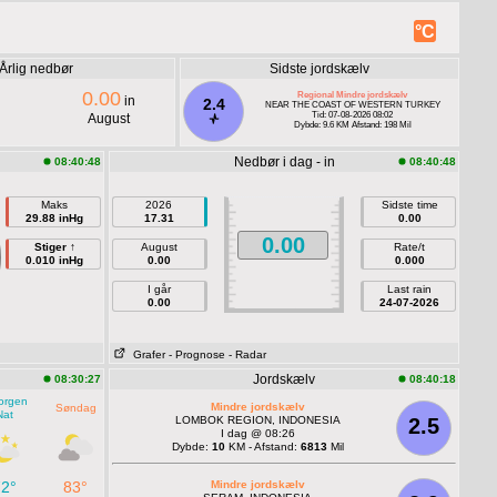
°C
Årlig nedbør
Sidste jordskælv
0.00
Regional Mindre jordskælv
in
2.4
NEAR THE COAST OF WESTERN TURKEY
Tid: 07-08-2026 08:02
August
Dybde: 9.6 KM Afstand: 198 Mil
Nedbør i dag - in
08:40:48
08:40:48
Maks
2026
Sidste time
29.88 inHg
17.31
0.00
0.00
Stiger ↑
August
Rate/t
0.010 inHg
0.00
0.000
I går
Last rain
0.00
24-07-2026
Grafer
- Prognose
- Radar
Jordskælv
08:30:27
08:40:18
orgen
Mindre jordskælv
Søndag
Nat
LOMBOK REGION, INDONESIA
2.5
I dag @ 08:26
Dybde:
10
KM - Afstand:
6813
Mil
72°
83°
Mindre jordskælv