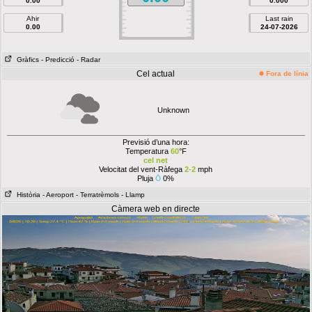
0.00
0.000
Ahir
Last rain
0.00
24-07-2026
Gràfics
- Predicció
- Radar
Cel actual
Fora de línia
Unknown
Previsió d’una hora:
Temperatura
60
°F
cel net
Velocitat del vent-Ràfega
2-2
mph
Pluja
0%
Història
- Aeroport
- Terratrèmols
- Llamp
Càmera web en directe