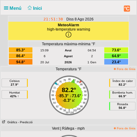
Menú
Inici
°C
21:51:30
Diss 8 Ago 2026
MeteoAlarm
high-temperature warning
Temperatura màxima-mínima °F
85.3°
73.6°
15:09
Avui
04:54
86.4°
64.9°
6
Agost
2
94.8°
23.4°
20 Jul
2026
1 Gen
Temperatura °F
Fora de línia
80
78
82
Celsius
Índex de calor
76
84
27.9°
82.2°
74
86
72
82.2°
88
70
90
Humitat
Bombeta hum.
↑
85.3°
↓
73.6°
68
92
42% ↑
66.9°
66
94
-0.3°
64
96
Rosada
62
98
56.8°
60
100
|
58
102
56
104
Gràfics
- Predicció
Vent | Ràfega - mph
Fora de línia