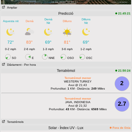
Ampliar
Predicció
21:45:21
Demà
Dilluns
Aquesta nit
Demà
Dilluns
Nit
Nit
72°
83°
69°
81°
69°
0-2 mph
2-6 mph
1-3 mph
3-6 mph
1-2 mph
SO
E
NNE
OSO
OSO
Diàriament
- Per hora
Terratrèmol
21:50:24
Terratrèmol menor
WESTERN TURKEY
2
Avui @ 21:43
Profunditat:
1
KM - Distància:
249
Milles
Terratrèmol menor
JAVA, INDONESIA
2.7
Avui @ 21:32
Profunditat:
43
KM - Distància:
6569
Milles
Terratrèmols
Solar - Índex UV - Lux
Fora de línia