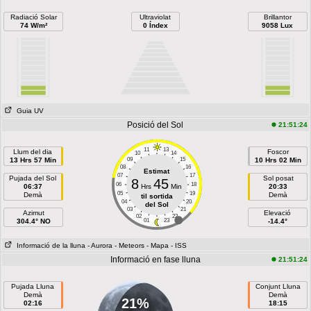
Radiació Solar
Ultraviolat
Brillantor
74 W/m²
0 Índex
9058 Lux
Guia UV
Posició del Sol
21:51:24
11
13
Llum del dia
Foscor
10
14
13 Hrs 57 Min
09
15
10 Hrs 02 Min
08
16
Estimat
07
17
Pujada del Sol
Sol posat
8
45
06
18
06:37
Hrs
Min
20:33
05
19
Demà
Demà
til sortida
04
20
del Sol
03
21
Azimut
Elevació
02
22
304.4° NO
01
23
-14.4°
Informació de la lluna
- Aurora
- Meteors
- Mapa
- ISS
Informació en fase lluna
21:51:24
Pujada Lluna
Conjunt Lluna
Demà
Demà
21%
02:16
18:15