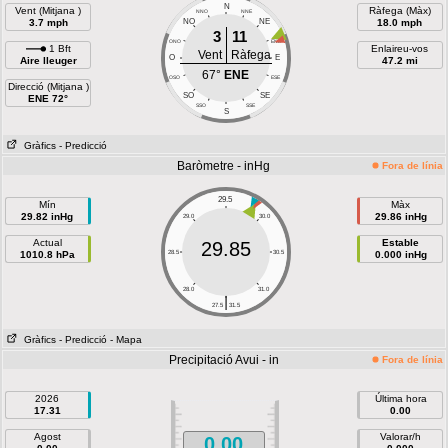
N
Vent (Mitjana )
Ràfega (Màx)
NNO
NNE
3.7 mph
NO
NE
18.0 mph
3
11
ONO
ENE
1 Bft
Enlaireu-vos
Vent
Ràfega
O
E
Aire lleuger
47.2 mi
67°
ENE
OSO
ESE
Direcció (Mitjana )
SO
SE
ENE 72°
SSO
SSE
S
Gràfics
- Predicció
Baròmetre - inHg
Fora de línia
29.5
Mín
Màx
29.82 inHg
29.86 inHg
29.0
30.0
Actual
Estable
29.85
1010.8 hPa
28.5
30.5
0.000 inHg
28.0
31.0
|
27.5
31.5
Gràfics
- Predicció
- Mapa
Precipitació Avui - in
Fora de línia
2026
Última hora
17.31
0.00
Agost
Valorar/h
0.00