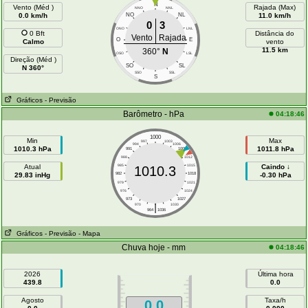
N
Vento (Méd )
Rajada (Max)
NNO
NNL
0.0 km/h
NO
NL
11.0 km/h
0
3
ONO
LNL
0 Bft
Distância do
Vento
Rajada
O
E
Calmo
vento
11.5 km
360°
N
OSO
LSL
Direção (Méd )
SO
SL
N 360°
SSO
SSL
S
Gráficos
- Previsão
Barômetro - hPa
04:18:46
1000
Min
Max
997
1003
994
1006
1010.3 hPa
1011.8 hPa
991
1009
988
1012
Atual
985
1015
Caindo ↓
1010.3
29.83 inHg
982
1018
-0.30 hPa
979
1021
976
1024
973
1027
|
970
1030
964
1036
Gráficos
- Previsão
- Mapa
Chuva hoje - mm
04:18:46
2026
Última hora
439.8
0.0
Agosto
Taxa/h
0.0