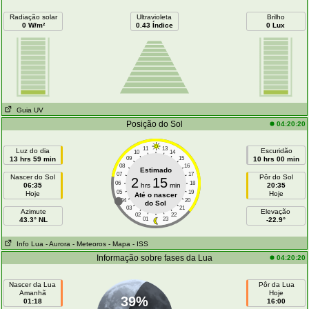
Radiação solar
Ultravioleta
Brilho
0 W/m²
0.43 Índice
0 Lux
Guia UV
Posição do Sol
04:20:20
11
13
Luz do dia
Escuridão
10
14
13 hrs 59 min
09
15
10 hrs 00 min
08
16
Estimado
07
17
Nascer do Sol
Pôr do Sol
2
15
06
18
06:35
hrs
min
20:35
05
19
Hoje
Hoje
Até o nascer
04
20
do Sol
03
21
Azimute
Elevação
02
22
43.3° NL
01
23
-22.9°
Info Lua
- Aurora
- Meteoros
- Mapa
- ISS
Informação sobre fases da Lua
04:20:20
Nascer da Lua
Pôr da Lua
Amanhã
Hoje
39%
01:18
16:00