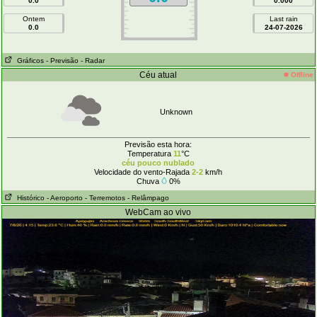
0.0
0.000
Ontem
Last rain
0.0
24-07-2026
Gráficos
- Previsão
- Radar
Céu atual
Offline
Unknown
Previsão esta hora:
Temperatura
11
°C
céu pouco nublado
Velocidade do vento-Rajada
2-2
km/h
Chuva
0%
Histórico
- Aeroporto
- Terremotos
- Relâmpago
WebCam ao vivo