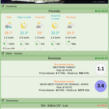
Aumentar
Previsão
04:15:20
Amanhã
Hoje
Hoje à noite
Amanhã
Domingo
à noite
28.7°
21.3°
29°
22.2°
28.3°
1-2 km/h
0-3 km/h
1-3 km/h
1-3 km/h
4-10 km/h
OSO
SO
SO
SO
NNL
0.1
-
-
-
-
mm 12%
Diário
- Horário
Terremoto
04:20:19
Terremoto menor
WESTERN TURKEY
1.1
Hoje @ 04:09
Profundidade:
6.7
KMs - Distância:
584
KMs
Terremoto menor
NEAR WEST COAST OF HONSHU, JAPAN
3.6
Hoje @ 04:02
Profundidade:
10
KMs - Distância:
9279
KMs
Terremotos
Sol - Índice UV - Lux
Offline