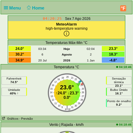
Menu
Home
°F
04:20:25
Sex 7 Ago 2026
MeteoAlarm
high-temperature warning
Temperaturas Máx-Min °C
24.0°
23.3°
03:34
Hoje
02:04
30.2°
18.3°
6
Agosto
2
34.9°
-4.8°
20 Jul
2026
1 Jan
Temperatura °C
04:18:46
20
19
21
Fahrenheit
Sensação
18
22
74.5°
térmica
17
23
16
23.6°
24
23.1°
15
25
Umidade
Bulbo Úmido
↑
24.0°
↓
23.3°
14
26
40% ↑
16.1°
13
27
0.0°
12
28
Ponto de orvalho
11
29
9.2°
10
30
|
9
31
8
32
Gráficos
- Previsão
Vento | Rajada - km/h
04:18:46