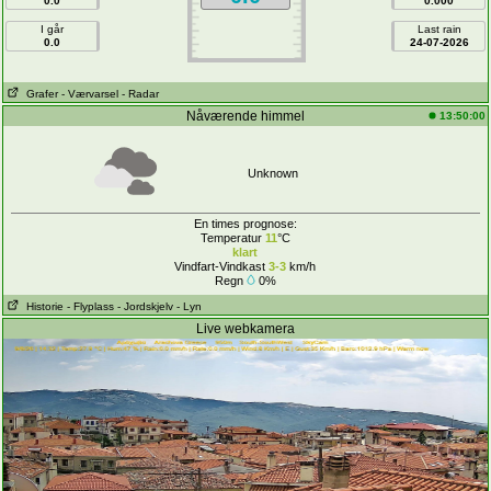
0.0
0.000
I går
Last rain
0.0
24-07-2026
Grafer
- Værvarsel
- Radar
Nåværende himmel
13:50:00
Unknown
En times prognose:
Temperatur
11
°C
klart
Vindfart-Vindkast
3-3
km/h
Regn
0%
Historie
- Flyplass
- Jordskjelv
- Lyn
Live webkamera