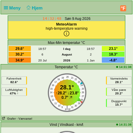
Meny
Hjem
°F
14:32:48
Søn 9 Aug 2026
MeteoAlarm
high-temperature warning
Max-Min temperatur °C
29.6°
23.1°
18:57
I dag
18:57
30.2°
18.3°
6
August
2
34.9°
-4.8°
20 Jul
2026
1 Jan
Temperatur °C
14:31:38
20
19
21
Fahrenheit
Varmeindeks
18
22
82.6°
28.1°
17
23
16
28.1°
24
15
25
Luftfuktighet
Våte pære
↑
28.2°
↓
23.8°
14
26
47% ↑
20.2°
13
27
0.7°
12
28
Duggpunkt
11
29
15.7°
10
30
|
9
31
8
32
Grafer
- Værvarsel
Vind | Vindkast - km/t
14:31:38