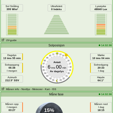
Sol Stråling
Ultrafiolett
Lysstyrke
399 W/m²
0 Indeks
48840 Lux
UV-guide
Solposisjon
14:32:38
11
13
Dagslys
Mørke
10
14
13 tms 55 min
09
15
10 tms 04 min
08
16
Antatt
07
17
Soloppgang
Solnedgang
6
00
06
18
06:38
tms
min
20:33
05
19
I morgen
I dag
Av dagslys
04
20
03
21
Azimuth
Høyde
02
22
212.5° SSV
01
23
64.1°
Månen info
- Nordlys
- Meteorer
- Kart
- ISS
Måne fase
14:32:38
Månen opp
Månen ned
I morgen
I dag
15%
03:27
18:15