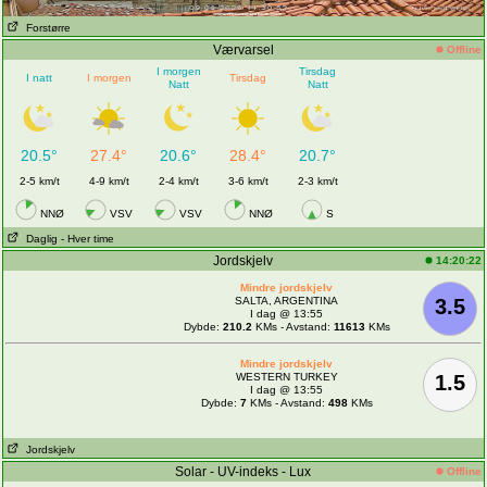
Forstørre
Værvarsel
Offline
I morgen
Tirsdag
I natt
I morgen
Tirsdag
Natt
Natt
20.5°
27.4°
20.6°
28.4°
20.7°
2-5 km/t
4-9 km/t
2-4 km/t
3-6 km/t
2-3 km/t
NNØ
VSV
VSV
NNØ
S
Daglig
- Hver time
Jordskjelv
14:20:22
Mindre jordskjelv
SALTA, ARGENTINA
3.5
I dag @ 13:55
Dybde:
210.2
KMs - Avstand:
11613
KMs
Mindre jordskjelv
WESTERN TURKEY
1.5
I dag @ 13:55
Dybde:
7
KMs - Avstand:
498
KMs
Jordskjelv
Solar - UV-indeks - Lux
Offline