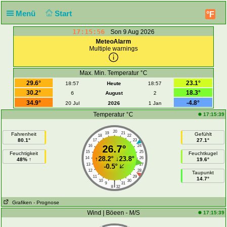
Menü
Start
°F
17:15:56
Son 9 Aug 2026
MeteoAlarm
Multiple warnings
Max. Min. Temperatur °C
29.6°
23.1°
18:57
Heute
18:57
30.2°
18.3°
6
August
2
34.9°
-4.8°
20 Jul
2026
1 Jan
Temperatur °C
17:15:39
20
19
21
Fahrenheit
Gefühlt
18
22
80.1°
27.1°
17
23
16
26.7°
24
15
25
Feuchtigkeit
Feuchtkugel
↑
28.2°
↓
23.8°
14
26
48% ↑
19.6°
13
27
-0.5°
12
28
Taupunkt
11
29
14.7°
10
30
|
9
31
8
32
Grafiken
- Prognose
Wind | Böeen - M/S
17:15:39