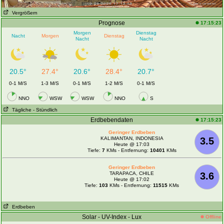
Vergrößern
Prognose
17:15:23
Morgen
Dienstag
Nacht
Morgen
Dienstag
Nacht
Nacht
20.5°
27.4°
20.6°
28.4°
20.7°
0-1 M/S
1-3 M/S
0-1 M/S
1-2 M/S
0-1 M/S
NNO
WSW
WSW
NNO
S
Tägliche
- Stündlich
Erdbebendaten
17:15:23
Geringer Erdbeben
KALIMANTAN, INDONESIA
3.5
Heute @ 17:03
Tiefe:
7
KMs - Entfernung:
10401
KMs
Geringer Erdbeben
TARAPACA, CHILE
3.6
Heute @ 17:02
Tiefe:
103
KMs - Entfernung:
11515
KMs
Erdbeben
Solar - UV-Index - Lux
Offline