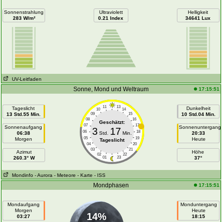
Sonnenstrahlung
Ultraviolett
Helligkeit
283 W/m²
0.21 Index
34641 Lux
UV-Leitfaden
Sonne, Mond und Weltraum
17:15:51
11
13
Tageslicht
Dunkelheit
10
14
13 Std.55 Min.
09
15
10 Std.04 Min.
08
16
Geschätzt:
07
17
Sonnenaufgang
Sonnenuntergang
3
17
06
18
06:38
Std.
Min.
20:33
05
19
Morgen
Heute
Tageslicht
04
20
03
21
Azimut
Höhe
02
22
260.3° W
01
23
37°
Mondinfo
- Aurora
- Meteore
- Karte
- ISS
Mondphasen
17:15:51
Mondaufgang
Monduntergang
Morgen
Heute
14%
03:27
18:15