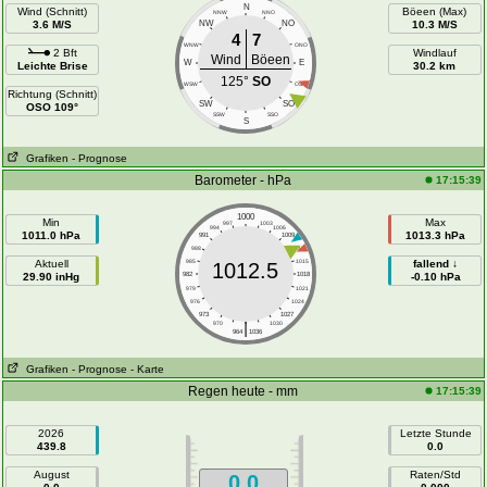
N
Wind (Schnitt)
Böeen (Max)
NNW
NNO
3.6 M/S
NW
NO
10.3 M/S
4
7
WNW
ONO
2 Bft
Windlauf
Wind
Böeen
W
E
Leichte Brise
30.2 km
125°
SO
WSW
OSO
Richtung (Schnitt)
SW
SO
OSO 109°
SSW
SSO
S
Grafiken
- Prognose
Barometer - hPa
17:15:39
1000
Min
Max
997
1003
994
1006
1011.0 hPa
1013.3 hPa
991
1009
988
1012
Aktuell
985
1015
fallend ↓
1012.5
29.90 inHg
982
1018
-0.10 hPa
979
1021
976
1024
973
1027
|
970
1030
964
1036
Grafiken
- Prognose
- Karte
Regen heute - mm
17:15:39
2026
Letzte Stunde
439.8
0.0
August
Raten/Std
0.0