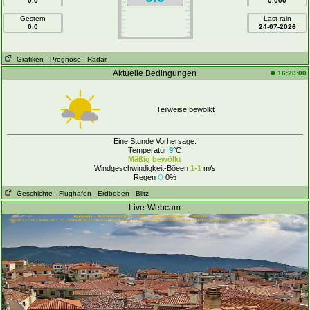
0.0
0.000
Gestern
Last rain
0.0
24-07-2026
Grafiken
- Prognose
- Radar
Aktuelle Bedingungen
16:20:00
Teilweise bewölkt
Eine Stunde Vorhersage:
Temperatur
9
°C
Mäßig bewölkt
Windgeschwindigkeit-Böeen
1-1
m/s
Regen
0%
Geschichte
- Flughafen
- Erdbeben
- Blitz
Live-Webcam