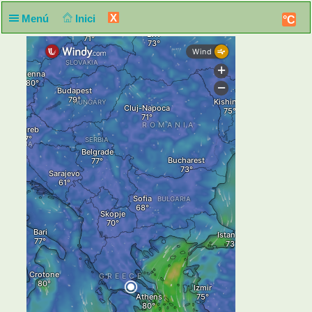
X
Menú
Inici
°C