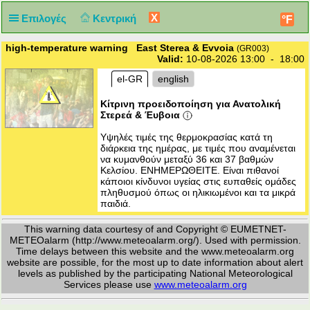
X
Επιλογές
Κεντρική
°F
high-temperature warning East Sterea & Evvoia
(GR003)
Valid:
10-08-2026 13:00 - 18:00
el-GR
english
Κίτρινη προειδοποίηση για Ανατολική
Στερεά & Έυβοια
Υψηλές τιμές της θερμοκρασίας κατά τη
διάρκεια της ημέρας, με τιμές που αναμένεται
να κυμανθούν μεταξύ 36 και 37 βαθμών
Κελσίου. ΕΝΗΜΕΡΩΘΕΙΤΕ. Είναι πιθανοί
κάποιοι κίνδυνοι υγείας στις ευπαθείς ομάδες
πληθυσμού όπως οι ηλικιωμένοι και τα μικρά
παιδιά.
This warning data courtesy of and Copyright © EUMETNET-
METEOalarm (http://www.meteoalarm.org/). Used with permission.
Time delays between this website and the www.meteoalarm.org
website are possible, for the most up to date information about alert
levels as published by the participating National Meteorological
Services please use
www.meteoalarm.org