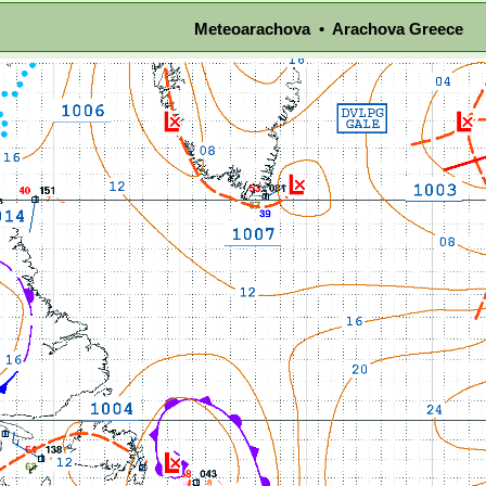
Meteoarachova • Arachova Greece