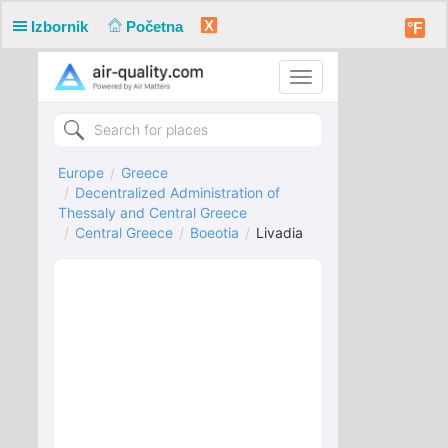
X
Izbornik
Početna
°F