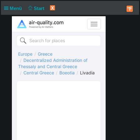
X
Menü
Start
°F