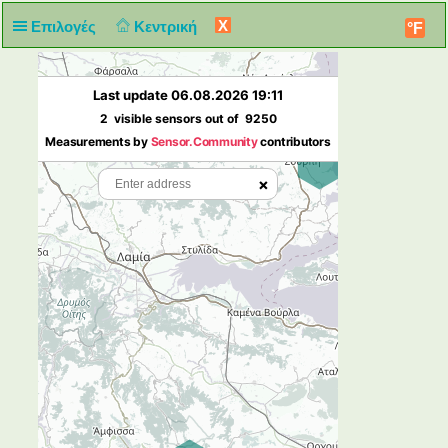
X
Επιλογές
Κεντρική
°F