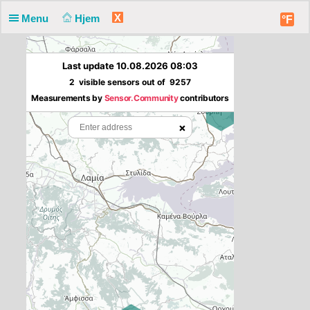
X
Menu
Hjem
°F