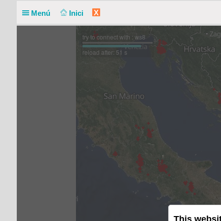
X
Menú
Inici